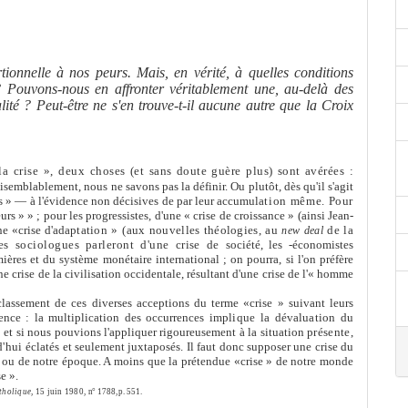
rtionnelle à nos peurs. Mais, en vérité, à quelles conditions
? Pouvons-nous en affronter véritable
me
nt une, au-delà des
ité ? Peut-être ne s'en trouve-t-il aucune autre que la Croix
la crise », deux
choses (et sans doute guère plus) sont avérées :
raisemblable
me
nt, nous ne savons pas la définir. Ou plutôt, dès qu'il s'agit
es » — à l'évidence non décisives de par leur accumula­
tion mê
me
. Pour
urs » » ; pour les progressistes, d'une « crise de croissance » (ainsi Jean-
ne «crise d'adap­
tation » (aux nouvelles théologies, au
de la
new deal
les sociologues parleront d'une crise de
société, les -économistes
mières et du systè
me
monétaire international ; on pourra, si l'on préfère
ne crise de la civilisation occidentale, résultant d'une crise de l'« hom
me
lasse
me
nt de ces diverses acceptions du ter
me
«crise » suivant leurs
ence : la multiplication des occurrences
implique la dévaluation du
» et si nous pouvions l'appliquer rigoureuse
me
nt à la situation
présente,
rd'hui
éclatés et seule
me
nt juxtaposés. Il faut donc supposer une crise du
é ou de notre époque. A moins que la prétendue «crise » de notre monde
e ».
tholique,
15 juin 1980,
n° 1788, p. 551.