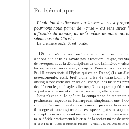
Problématique
L'inflation du discours sur la «crise » est propo
pourrions-nous parler de «crise » au sens strict 
difficultés du monde, au-delà mê
me
de notre mortal
silencieuse du Christ ?
La première page, 8, est jointe.
D
1
-
E
ce qu'il est aujourd'hui convenu de nom
me
r «
d'abord que nous ne
savons pas la résoudre ; et que, très v
de l'évoquer, nous la démultiplions en une infinité de « cris
les esprits conservateurs, il s'agira d'une «crise des
vale
Paul II caractérisait-il l'Eglise qui est en France) (1), ou d'u
géo-économie, etc.),
bref d'une crise de transition ; 
distingueront entre des crises de l'énergie, des matières pre
décidé
me
nt le grand style, aller jusqu'à invoquer et prédire u
» qu'elle a construit et sur lequel, en retour; elle repose.
Nous n'avons ni le goût ni la compétence de tenter un c
pertinences respectives. Remarquons simple
me
nt une évid
concept. Si nous possédions un concept précis
de la «crise
il intégrerait une majorité de ses aspects, qui sont aujou
concept de «crise », avant mê
me
toute crise de notre sociét
ne se décèle précisé
me
nt à la crise de la notion mê
me
de «cris
(1) Jean-Paul II, « Message au peuple français », 27 mai 1980,
Docu
me
ntation ca