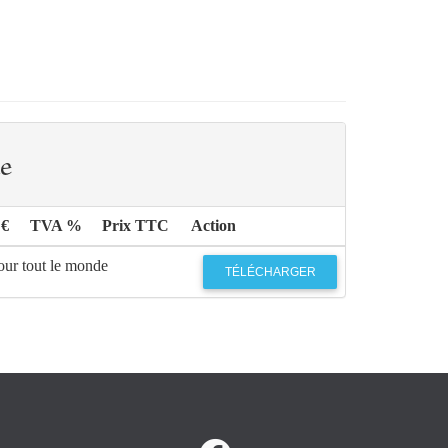
e
 €
TVA %
Prix TTC
Action
our tout le monde
TÉLÉCHARGER