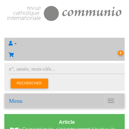
0
RECHERCHER
Menu
Toggle
navigation
Article
« Ce qui est en jeu, c'est notre rapport à la vie » : la