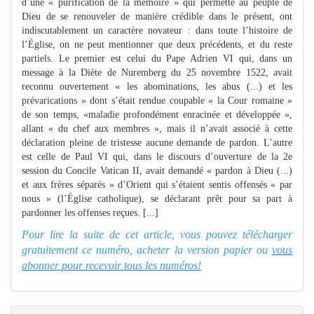
d’une « purification de la mémoire » qui permette au peuple de
Dieu de se renouveler de manière crédible dans le présent, ont
indiscutablement un caractère novateur : dans toute l’histoire de
l’Église, on ne peut mentionner que deux précédents, et du reste
partiels. Le premier est celui du Pape Adrien VI qui, dans un
message à la Diète de Nuremberg du 25 novembre 1522, avait
reconnu ouvertement « les abominations, les abus (...) et les
prévarications » dont s’était rendue coupable « la Cour romaine »
de son temps, «maladie profondément enracinée et développée »,
allant « du chef aux membres », mais il n’avait associé à cette
déclaration pleine de tristesse aucune demande de pardon. L’autre
est celle de Paul VI qui, dans le discours d’ouverture de la 2e
session du Concile Vatican II, avait demandé « pardon à Dieu (...)
et aux frères séparés » d’Orient qui s’étaient sentis offensés « par
nous » (l’Église catholique), se déclarant prêt pour sa part à
pardonner les offenses reçues. [...]
Pour lire la suite de cet article, vous pouvez télécharger
gratuitement ce numéro, acheter la version papier ou
vous
abonner pour recevoir tous les numéros!