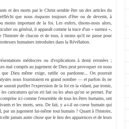
ts et des morts par le Christ semble être un des articles du
réfléchi que nous risquons toujours d'être ou de devenir, à
 moins important de la foi. Les enfers, disons-nous alors,
ticulier ou général, il apparaît comme la trace d'un « surmoi »,
e l'histoire de chacun et de tous, à moins qu'il ne passe pour
troitesses humaines introduites dans la Révélation.
résentations médiocres ou d'explications à demi erronées ;
ours mal compris au juge
me
nt de Dieu peut provoquer en nous
et que Dieu mê
me
exige, ratifie ou pardonne...
On pourrait
nalystes nous fourniraient en grand nombre — et parfois ils ne
 saurait purifier l'expression de la foi en la vidant, par ironie,
les caricatures qu'on eri fait ou les abus qu'on se per
me
t. Par
 comprise ici com
me
l'ensem­ble de tous les êtres humains, ont
ivants et les morts, sera. De fait, y a-t-il un coeur humain qui
l, par un juge
me
nt lui-mê
me
tout humain ? Quant à l'histoire,
it-elle jamais autre chose que le lieu des apparences et de leurs