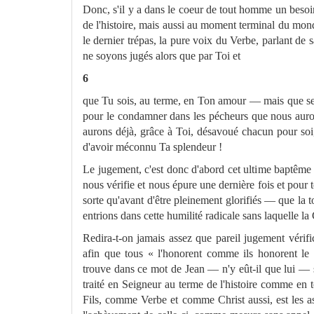
Donc, s'il y a dans le coeur de tout hom
me
un besoin
de l'histoire, mais aussi au mo
me
nt terminal du mon
le dernier trépas, la pure voix du Verbe, parlant de 
ne soyons jugés alors que par Toi et
6
que Tu sois, au ter
me
, en Ton amour — mais que ser
pour le condamner dans les pécheurs que nous auron
aurons déjà, grâce à Toi, désavoué chacun pour soi,
d'avoir méconnu Ta splendeur !
Le juge
me
nt, c'est donc d'abord cet ulti
me
baptê
me
nous vérifie et nous épure une dernière fois et pour t
sorte qu'avant d'être pleine
me
nt glorifiés — que la 
entrions dans cette humilité radicale
sans laquelle la
Redira-t-on jamais assez que pareil juge
me
nt vérif
afin que tous « l'honorent com
me
ils honorent le
trouve dans ce mot de Jean
— n'y eût-il que lui — s
traité en Seigneur au ter
me
de l'histoire com
me
en t
Fils, com
me
Verbe et com
me
Christ aussi, est les
a