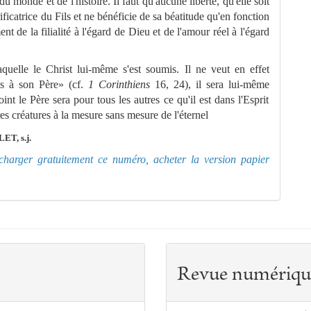
l du monde et
de l'histoire. Il faut qu'aucune liberté, qu'elle soit
ficatrice du Fils et ne bénéficie de sa béatitude qu'en fonction
e
nt de la filialité à l'égard de
Dieu et de l'amour réel à l'égard
laquelle le
Christ lui-mê
me
s'est soumis. Il ne veut en effet
mis à son Père» (cf.
1 Corinthiens
16, 24), il sera lui-mê
me
int le Père sera pour tous les autres ce qu'il est dans l'Esprit
res créatures à la
me
sure sans
me
sure de l'éternel
T, s.j.
lécharger gratuitement ce numéro, acheter la version papier
Revue numériqu