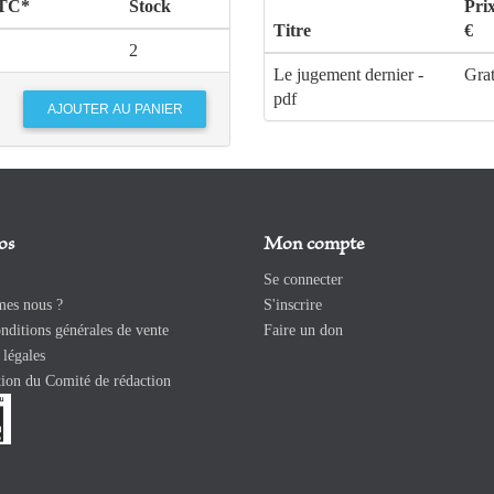
TTC*
Stock
Pri
Titre
€
2
Le jugement dernier -
Grat
pdf
os
Mon compte
Se connecter
es nous ?
S'inscrire
ditions générales de vente
Faire un don
légales
ion du Comité de rédaction