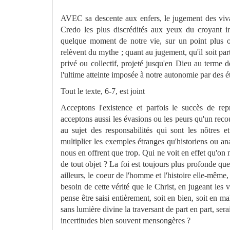
AVEC sa descente aux enfers, le jugement des vivan
Credo les plus discrédités aux yeux du croyant ir
quelque moment de notre vie, sur un point plus ou
relèvent du mythe ; quant au jugement, qu'il soit par
privé ou collectif, projeté jusqu'en Dieu au terme d
l'ultime atteinte imposée à notre autonomie par des é
Tout le texte, 6-7, est joint
Acceptons l'existence et parfois le succès de rep
acceptons aussi les évasions ou les peurs qu'un rec
au sujet des responsabilités qui sont les nôtres 
multiplier les exemples étranges qu'historiens ou a
nous en offrent que trop. Qui ne voit en effet qu'on ne
de tout objet ? La foi est toujours plus profonde que 
ailleurs, le coeur
de l'hom
me
et l'histoire elle-mê
me
,
besoin de cette vérité que le Christ, en jugeant les v
pense être saisi entière
me
nt, soit en bien, soit en ma
sans lumière divine la traversant de part en part, sera
incertitudes bien souvent
me
nsongères ?