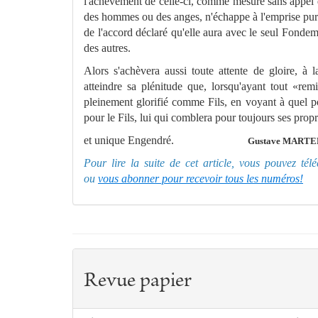
l'achève
me
nt de celle-ci, com
me
me
sure sans appe
des hom
me
s
ou des anges, n'échappe à l'emprise puri
de l'accord déclaré qu'elle aura avec le seul Fonde
m
des autres.
Alors s'achèvera aussi toute attente de gloire, à 
atteindre sa plénitude que, lorsqu'ayant tout «re
pleine
me
nt glorifié com
me
Fils, en voyant à quel po
pour le Fils, lui qui comblera pour tou­jours ses prop
et unique Engendré.
Gustave MARTELE
Pour lire la suite de cet article, vous pouvez té
ou
vous abonner pour recevoir tous les numéros!
Revue papier