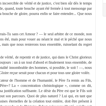
 incoerci­ble de vérité et de justice, c'est bien sûr dès le temps
de, quand, toute bouche ayant été fermée à tout
me
nsonge par
sa bouche de gloire, pourra enfin se faire entendre... Que nous
ais-Tu sans cet Amour ? — le seul arbitre de ce monde, non
s été, mais pour vouer au néant le mal et le péché que nous
 mais que nous renierons tous ensemble, ruisselant du regret
de vérité, de repentir et de justice, qui dans le Christ glorieux
oujours : un à un tout d'abord et finale
me
nt tous ensemble, de
totalité innombrable des hom
me
s,
si possible, le soit ! —, nous
 Gloire reçue serait pour chacun et pour tous une gloire volée.
icateur de l'hom
me
et de l'humanité, le Père l'a remis au Fils,
 Père»? La « concentration christologique », com
me
on dit,
a justification suffisante. Le désir du
Père est que le Fils soit
out son parcours. Quoi de plus naturel ? Lui qui, en tant que
ssises éternelles de la création tout entière, doit être présent à