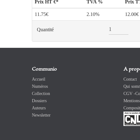
Prix HT €*
TVA %
Prix 
11.75€
2.10%
12.00€
Quantité
Communio
A prop
Accueil
Contact
Numéros
Qui somm
Collection
CGV -Con
Dossiers
Mentions 
Auteurs
Composit
Newsletter