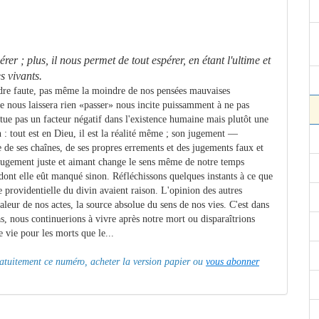
é­
rer ; plus, il nous per
me
t de tout espérer, en étant l'ul­
ti
me
et
es vivants.
dre faute, pas même la moindre de nos pensées mauvaises
ne nous laissera rien «passer» nous incite puissamment à ne pas
tue pas un facteur négatif dans l'existence humaine mais plutôt une
 : tout est en Dieu, il est la réalité même ; son jugement —
 de ses chaînes, de ses propres errements et des jugements faux et
 jugement juste et aimant change le sens même de notre temps
 dont elle eût manqué sinon. Réfléchissons quelques instants à ce que
e providentielle du divin avaient raison. L'opinion des autres
aleur de nos actes, la source absolue du sens de nos vies. C'est dans
, nous continuerions à vivre après notre mort ou disparaîtrions
e vie pour les morts que le...
gratuitement ce numéro, acheter la version papier ou
vous abonner