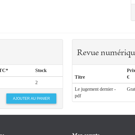
Revue numériqu
TTC*
Stock
Pri
Titre
€
2
Le jugement dernier -
Grat
pdf