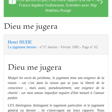
France légalise l'euthanasie. Entretien avec Mgr
Matthieu Rougé
Dieu me jugera
Henri HUDE
Le jugement dernier
- n°57 Janvier - Février 1985 - Page n° 62
Dieu me jugera
Malgré les excès du juridis
me
, le juge
me
nt reste une
exigence de la
raison - car c'est dans la raison que se joue la liberté de la
conscience -, mais aussi, paradoxa­le
me
nt, une exigence de la
charité - car mon amour imparfait requiert d'être
me
suré à l'amour
parfait.
LES théologiens distinguent le jugement particulier et le jugement
général ou dernier ; ils s'interrogent sur leurs rapports. Nous