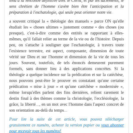
tend à la rencontre définitive avec le Christ, et par les sacre
me
nts,
le
sens chrétien de l'hom
me
s'avère bien être l'anticipa­tion et la
préparation à l'eschatologie, qui seule peut orienter notre vie.
a souvent critiqué la « théologie des manuels » parce ON qu'elle
étudiait les « choses ultimes » justement comme • des choses (ou
presque), c'est-à-dire comme des entités se rapportant à elles-
mêmes, qu'il fallait relier au terme de la vie ou de l'histoire. Depuis
peu, on s'attache à souligner que l'eschatologie, à travers toute
l'existence terrestre, est aspect, composante, dimension de toute
vérité sur Dieu et sur l'homme et dimension de la vie de tous les
jours. Souvent, toutefois, de tels énoncés demeurent purement
formels, sans donner lieu à des applications concrètes. Si la
théologie a quelque incidence sur la prédication et sur la catéchèse,
nous pouvons peut-être le prouver en constatant qu'une certaine
prédication « mise à jour » et qu'une catéchèse « modernisée »,
même lorsqu'elles parlent des fins dernières, relient rarement le
destin final à des thèmes comme la christologie, l'ecclésiologie, la
grâce, la liberté..., en un mot avec l'homme dans l'aspect concret de
son orientation au-delà du temps...
Pour lire la suite de cet article, vous pouvez télécharger
gratuitement ce numéro, acheter la version papier ou
vous abonner
pour recevoir tous les numéros!