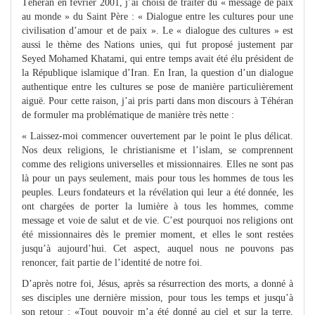
Téhéran en février 2001, j’ai choisi de traiter du « message de paix
au monde » du Saint Père : « Dialogue entre les cultures pour une
civilisation d’amour et de paix ». Le « dialogue des cultures » est
aussi le thème des Nations unies, qui fut proposé justement par
Seyed Mohamed Khatami, qui entre temps avait été élu président de
la République islamique d’Iran. En Iran, la question d’un dialogue
authentique entre les cultures se pose de manière particulièrement
aiguë. Pour cette raison, j’ai pris parti dans mon discours à Téhéran
de formuler ma problématique de manière très nette :
« Laissez-moi commencer ouvertement par le point le plus délicat.
Nos deux religions, le christianisme et l’islam, se comprennent
comme des religions universelles et missionnaires. Elles ne sont pas
là pour un pays seulement, mais pour tous les hommes de tous les
peuples. Leurs fondateurs et la révélation qui leur a été donnée, les
ont chargées de porter la lumière à tous les hommes, comme
message et voie de salut et de vie. C’est pourquoi nos religions ont
été missionnaires dès le premier moment, et elles le sont restées
jusqu’à aujourd’hui. Cet aspect, auquel nous ne pouvons pas
renoncer, fait partie de l’identité de notre foi.
D’après notre foi, Jésus, après sa résurrection des morts, a donné à
ses disciples une dernière mission, pour tous les temps et jusqu’à
son retour : «Tout pouvoir m’a été donné au ciel et sur la terre.