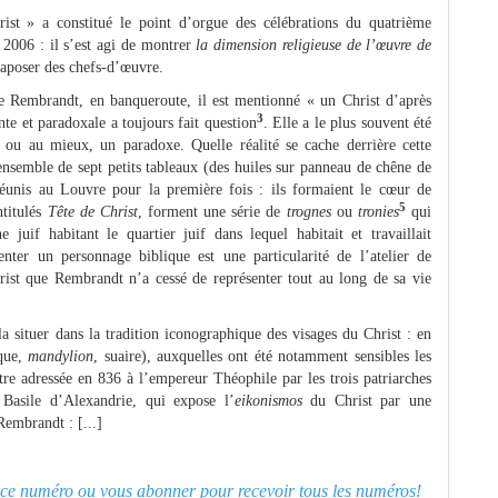
ist » a constitué le point d’orgue des célébrations du quatrième
2006 : il s’est agi de montrer
la dimension religieuse de l’œuvre de
xtaposer des chefs-d’œuvre.
de Rembrandt, en banqueroute, il est mentionné « un Christ d’après
3
nte et paradoxale a toujours fait question
. Elle a le plus souvent été
 ou au mieux, un paradoxe. Quelle réalité se cache derrière cette
nsemble de sept petits tableaux (des huiles sur panneau de chêne de
éunis au Louvre pour la première fois : ils formaient le cœur de
5
ntitulés
Tête de Christ
, forment une série de
trognes
ou
tronies
qui
uif habitant le quartier juif dans lequel habitait et travaillait
ter un personnage biblique est une particularité de l’atelier de
hrist que Rembrandt n’a cessé de représenter tout au long de sa vie
la situer dans la tradition iconographique des visages du Christ : en
ique,
mandylion
, suaire), auxquelles ont été notamment sensibles les
ttre adressée en 836 à l’empereur Théophile par les trois patriarches
 Basile d’Alexandrie, qui expose l’
eikonismos
du Christ par une
 Rembrandt : [...]
er ce numéro ou
vous abonner pour recevoir tous les numéros!