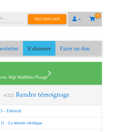
0
RECHERCHER
wsletter
S'abonner
Faire un don
en avec Mgr Matthieu Rougé
Rendre témoignage
n°222
5 - Editorial
11 - Le témoin véridique