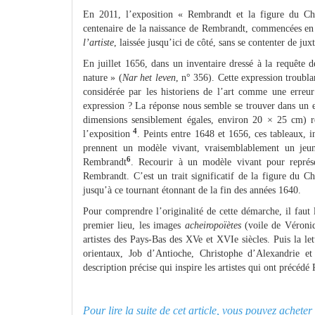
En 2011, l’exposition « Rembrandt et la figure du Chr
centenaire de la naissance de Rembrandt, commencées en 
l’artiste
, laissée jusqu’ici de côté, sans se contenter de ju
En juillet 1656, dans un inventaire dressé à la requête 
nature » (
Nar het leven
, n° 356). Cette expression troubla
considérée par les historiens de l’art comme une erreur
expression ? La réponse nous semble se trouver dans un e
dimensions sensiblement égales, environ 20 × 25 cm) r
4
l’exposition
. Peints entre 1648 et 1656, ces tableaux, i
prennent un modèle vivant, vraisemblablement un jeune j
6
Rembrandt
. Recourir à un modèle vivant pour représen
Rembrandt. C’est un trait significatif de la figure du C
jusqu’à ce tournant étonnant de la fin des années 1640.
Pour comprendre l’originalité de cette démarche, il faut 
premier lieu, les images
acheiropoïètes
(voile de Véron
artistes des Pays-Bas des XVe et XVIe siècles. Puis la le
orientaux, Job d’Antioche, Christophe d’Alexandrie et
description précise qui inspire les artistes qui ont précédé
Pour lire la suite de cet article, vous pouvez achet