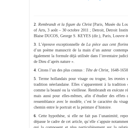
2
.
Rembrandt et la figure du Christ
[Paris, Musée du Lou
of Arts, 3 août – 30 octobre 2011 ; Detroit, Detroit Ins
Blaise DUCOS, George S. KEYES (dir.), Paris, Louvre éd
3
. L’épreuve exceptionnelle de
La pièce aux cent florin
d’un poème manuscrit de la main d’un auteur contem
également la formule déjà utilisée dans l’inventaire jud
de Dieu d’après nature ».
4
. Citons l’un des plus connus :
Tête de Christ,
1648-1650.
5
. Terme hollandais pour visage ou trogne, les
tronies
tradition néerlandaise. Elles s’apparentent à la traditio
comme la beauté ou la vieillesse. Rembrandt en exécute r
mais aussi pour elles-mêmes, afin d’étudier des effets d
ressemblance avec le modèle, c’est le caractère du visage
chemin entre le portrait et la peinture d’histoire.
6
. Cette hypothèse, si elle ne fait pas l’unanimité, rep
dépasse le cadre de cet article, qu’elle s’appuie notammen
qui la composent et plus particulièrement sur la relat