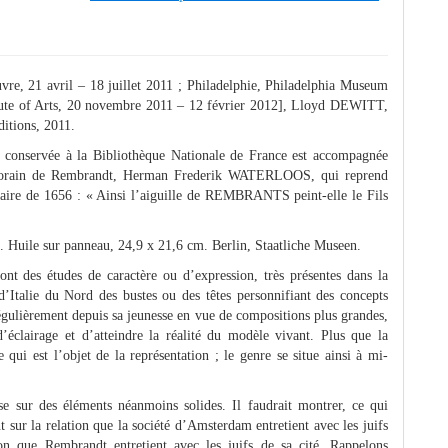
vre, 21 avril – 18 juillet 2011 ; Philadelphie, Philadelphia Museum
titute of Arts, 20 novembre 2011 – 12 février 2012], Lloyd DEWITT,
itions, 2011.
s
conservée à la Bibliothèque Nationale de France est accompagnée
porain de Rembrandt, Herman Frederik WATERLOOS, qui reprend
iciaire de 1656 : « Ainsi l’aiguille de REMBRANTS peint-elle le Fils
 Huile sur panneau, 24,9 x 21,6 cm. Berlin, Staatliche Museen.
sont des études de caractère ou d’expression, très présentes dans la
n d’Italie du Nord des bustes ou des têtes personnifiant des concepts
égulièrement depuis sa jeunesse en vue de compositions plus grandes,
’éclairage et d’atteindre la réalité du modèle vivant. Plus que la
 qui est l’objet de la représentation ; le genre se situe ainsi à mi-
ose sur des éléments néanmoins solides. Il faudrait montrer, ce qui
t sur la relation que la société d’Amsterdam entretient avec les juifs
ion que Rembrandt entretient avec les juifs de sa cité. Rappelons