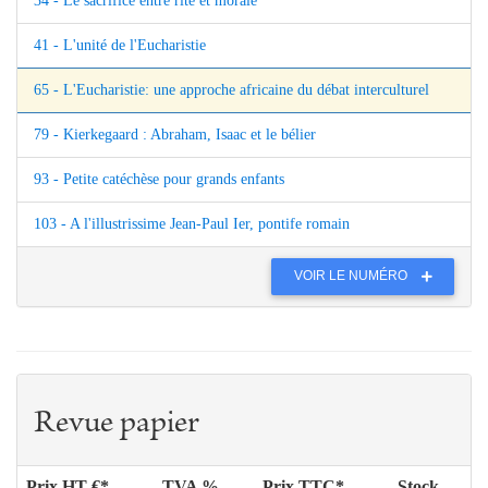
34 - Le sacrifice entre rite et morale
41 - L'unité de l'Eucharistie
65 - L'Eucharistie: une approche africaine du débat interculturel
79 - Kierkegaard : Abraham, Isaac et le bélier
93 - Petite catéchèse pour grands enfants
103 - A l'illustrissime Jean-Paul Ier, pontife romain
VOIR LE NUMÉRO
Revue papier
Prix HT €*
TVA %
Prix TTC*
Stock