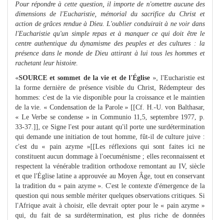
Pour répondre à cette question, il importe de n'omettre aucune des
dimensions de l'Eucharistie, mémorial du sacrifice du Christ et
action de grâces rendue à Dieu. L'oublier conduirait à ne voir dans
l'Eucharistie qu'un simple repas et à manquer ce qui doit être le
centre authentique du dynamisme des peuples et des cultures : la
présence dans le monde de Dieu attirant à lui tous les hommes et
rachetant leur histoire.
«
SOURCE et sommet de la vie et de l'Église
», l'Eucharistie est
la forme dernière de présence visible du Christ, Rédempteur des
hommes: c'est de la vie disponible pour la croissance et le maintien
de la vie. « Condensation de la Parole » [[Cf. H.-U. von Balthasar,
« Le Verbe se condense » in Communio 11,5, septembre 1977, p.
33-37.]], ce Signe l'est pour autant qu'il porte une surdétermination
qui demande une initiation de tout homme, fût-il de culture juive :
c'est du « pain azyme »[[Les réflexions qui sont faites ici ne
constituent aucun dommage à l'oecuménisme ; elles reconnaissent et
respectent la vénérable tradition orthodoxe remontant au IV, siècle
et que l'Église latine a approuvée au Moyen Âge, tout en conservant
la tradition du « pain azyme ». C'est le contexte d'émergence de la
question qui nous semble mériter quelques observations critiques. Si
l'Afrique avait à choisir, elle devrait opter pour le « pain azyme »
qui, du fait de sa surdétermination, est plus riche de données