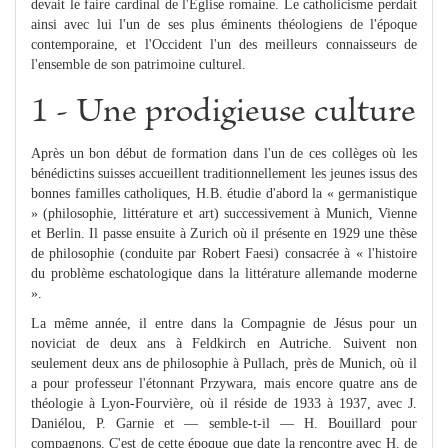
devait le faire cardinal de l'Église romaine. Le catholicisme perdait
ainsi avec lui l'un de ses plus éminents théologiens de l'époque
contemporaine, et l'Occident l'un des meilleurs connaisseurs de
l'ensemble de son patrimoine culturel.
1 - Une prodigieuse culture
Après un bon début de formation dans l'un de ces collèges où les
bénédictins suisses accueillent traditionnellement les jeunes issus des
bonnes familles catholiques, H.B. étudie d'abord la « germanistique
» (philosophie, littérature et art) successivement à Munich, Vienne
et Berlin. Il passe ensuite à Zurich où il présente en 1929 une thèse
de philosophie (conduite par Robert Faesi) consacrée à « l'histoire
du problème eschatologique dans la littérature allemande moderne
».
La même année, il entre dans la Compagnie de Jésus pour un
noviciat de deux ans à Feldkirch en Autriche. Suivent non
seulement deux ans de philosophie à Pullach, près de Munich, où il
a pour professeur l'étonnant Przywara, mais encore quatre ans de
théologie à Lyon-Fourvière, où il réside de 1933 à 1937, avec J.
Daniélou, P. Garnie et — semble-t-il — H. Bouillard pour
compagnons. C'est de cette époque que date la rencontre avec H. de