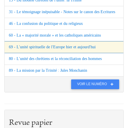
15 - Du modèle chrétien de l'unité: la Trinité
31 - Le témoignage inépuisable - Notes sur le canon des Ecritures
46 - La confusion du politique et du religieux
60 - La « majorité morale » et les catholiques américains
69 - L'unité spirituelle de l'Europe hier et aujourd'hui
80 - L'unité des chrétiens et la réconciliation des hommes
89 - La mission par la Trinité : Jules Monchanin
VOIR LE NUMÉRO
Revue papier