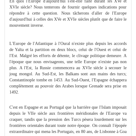
En quoi l'Europe d'aujourd'hui s'est-elle faite durant les XVe et
XVIe siècle? Nous tenterons de fournir quelques indications pour
répondre à cette question. Nous tâcherons d'aller de l'Europe
d'aujourd'hui à celles des XVe et XVIe siècles plutôt que de faire le
mouvement inverse.
L'Europe de l'Atlantique à l'Oural n'existe plus depuis les accords
de Yalta et la partition en deux blocs, celui de l'Ouest et celui de
l'Est. Malgré les efforts de détente, le clivage politique demeure. A
l'époque que nous envisageons, une telle Europe n'existe pas non
plus. A l'Est, la Russie commencera au XVIe siècle à secouer le
joug mongol. Au Sud-Est, les Balkans sont aux mains des turcs;
Constantinople tombe en 1453. Au Sud-Ouest, l'Espagne échappera
complètement au pouvoir des Arabes lorsque Grenade sera prise en
1492.
C'est en Espagne et au Portugal que la barrière que l'Islam imposait
depuis le VIIe siècle aux frontières méridionales de l'Europe va
craquer, tandis que la pression des Turcs pèsera lourdement sur les
frontières orientales durant toute notre époque. On connaît l'épopée
extraordinaire qui mena les Portugais, en 80 ans, de Lisbonne à Goa