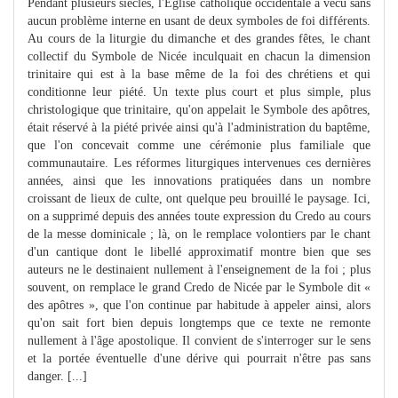
Pendant plusieurs siècles, l'Église catholique occidentale a vécu sans
aucun problème interne en usant de deux symboles de foi différents.
Au cours de la liturgie du dimanche et des grandes fêtes, le chant
collectif du Symbole de Nicée inculquait en chacun la dimension
trinitaire qui est à la base même de la foi des chrétiens et qui
conditionne leur piété. Un texte plus court et plus simple, plus
christologique que trinitaire, qu'on appelait le Symbole des apôtres,
était réservé à la piété privée ainsi qu'à l'administration du baptême,
que l'on concevait comme une cérémonie plus familiale que
communautaire. Les réformes liturgiques intervenues ces dernières
années, ainsi que les innovations pratiquées dans un nombre
croissant de lieux de culte, ont quelque peu brouillé le paysage. Ici,
on a supprimé depuis des années toute expression du Credo au cours
de la messe dominicale ; là, on le remplace volontiers par le chant
d'un cantique dont le libellé approximatif montre bien que ses
auteurs ne le destinaient nullement à l'enseignement de la foi ; plus
souvent, on remplace le grand Credo de Nicée par le Symbole dit «
des apôtres », que l'on continue par habitude à appeler ainsi, alors
qu'on sait fort bien depuis longtemps que ce texte ne remonte
nullement à l'âge apostolique. Il convient de s'interroger sur le sens
et la portée éventuelle d'une dérive qui pourrait n'être pas sans
danger. [...]