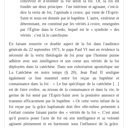
concevoir et d'orienter la vie selon la foi. Or, la foi est
fondée sur deux principes : l'un intérieur et agissant, c'est-à-
dire la vertu de foi, l'aptitude à croire, qui vient de l'Esprit-
Saint et nous est donnée par le baptême. L'autre, extérieur et
déterminant, est constitué par les vérités à croire, enseignées
par l'Église dans le Credo, lequel est le « symbole » des
vérités : c'est là le catéchisme.
En faisant ressortir ce double aspect de la foi dans l'audience
générale du 22 septembre 1971, le pape Paul VI met en évidence la
nécessité de la vertu théologale de foi pour que l'homme puisse
adhérer avec son intelligence et son coeur aux vérités de la foi
déployées dans la catéchèse. Dans son exhortation apostolique sur
La Catéchèse en notre temps (§ 20), Jean Paul II souligne
également ce lien essentiel entre foi reçue au baptême et
connaissance dans la foi : « Le but spécifique de la catéchèse [...]
est de faire croître, au niveau de la connaissance et dans la vie, le
germe de foi semé par l'Esprit-Saint avec la première annonce et
transmis efficacement par le baptême. » Or cette vertu infuse de la
foi reçue par la grâce baptismale doit être elle-même présentée à
l'enfant comme faisant partie des « vérités de la foi ». C'est ainsi
qu'il pourra poser l'acte de foi où son intelligence et sa volonté
agissent pleinement et en harmonie sous l'influence de la grâce.