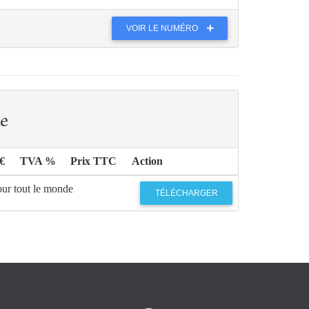
VOIR LE NUMÉRO
e
€
TVA %
Prix TTC
Action
our tout le monde
TÉLÉCHARGER