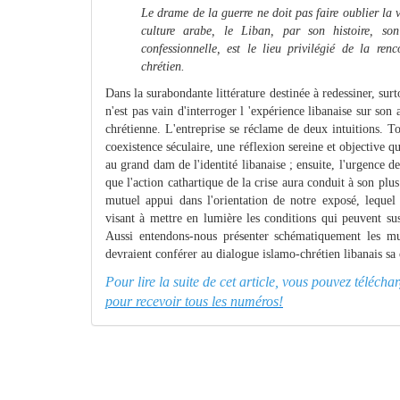
Le drame de la guerre ne doit pas faire oublier la vé
culture arabe, le Liban, par son histoire, son 
confessionnelle, est le lieu privilégié de la renc
chrétien.
Dans la surabondante littérature destinée à redessiner, sur
n'est pas vain d'interroger l 'expérience libanaise sur son
chrétienne. L'entreprise se réclame de deux intuitions. To
coexistence séculaire, une réflexion sereine et objective 
au grand dam de l'identité libanaise ; ensuite, l'urgence de
que l'action cathartique de la crise aura conduit à son pl
mutuel appui dans l'orientation de notre exposé, leque
visant à mettre en lumière les conditions qui peuvent su
Aussi entendons-nous présenter schématiquement les multi
devraient conférer au dialogue islamo-chrétien libanais sa c
Pour lire la suite de cet article, vous pouvez télé
pour recevoir tous les numéros!