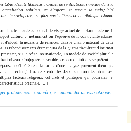
ritable identité libanaise : creuset de civilisations, enraciné dans la
organisation politique, sa diaspora, et surtout sa multiplicité
ontre interreligieuse, et plus particulièrement du dialogue islamo-
tout dans le monde occidental, le visage actuel de l 'islam moderne, il
 apport culturel et notamment sur l'épreuve de la convivialité islamo-
ut d'abord, la nécessité de relancer, dans le champ national de cette
que les rebondissements dramatiques de la guerre risquèrent d'infirmer
 présenter, sur la scène internationale, un modèle de société plurielle
us haut niveau. Conjuguées ensemble, ces deux intuitions se prêtent un
l épousera délibérément la forme d'une analyse purement théorique
sciter un échange fructueux entre les deux communautés libanaises.
ples facteurs religieux, culturels et politiques qui pourraient et
aractéristique originale. [...]
charger gratuitement ce numéro, le commander ou
vous abonner