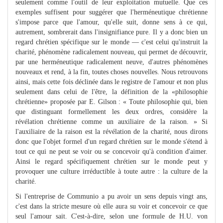
seulement comme l'outil de leur exploitation mutuelle. Que ces
exemples suffisent pour suggérer que l'herméneutique chrétienne
s'impose parce que l'amour, qu'elle suit, donne sens à ce qui,
autrement, sombrerait dans l'insignifiance pure. Il y a donc bien un
regard chrétien spécifique sur le monde — c'est celui qu'instruit la
charité, phénomène radicalement nouveau, qui permet de découvrir,
par une herméneutique radicalement neuve, d'autres phénomènes
nouveaux et rend, à la fin, toutes choses nouvelles. Nous retrouvons
ainsi, mais cette fois déclinée dans le registre de l'amour et non plus
seulement dans celui de l'être, la définition de la «philosophie
chrétienne» proposée par E. Gilson : « Toute philosophie qui, bien
que distinguant formellement les deux ordres, considère la
révélation chrétienne comme un auxiliaire de la raison. » Si
l'auxiliaire de la raison est la révélation de la charité, nous dirons
donc que l'objet formel d'un regard chrétien sur le monde s'étend à
tout ce qui ne peut se voir ou se concevoir qu'à condition d'aimer.
Ainsi le regard spécifiquement chrétien sur le monde peut y
provoquer une culture irréductible à toute autre : la culture de la
charité.
Si l'entreprise de Communio a pu avoir un sens depuis vingt ans,
c'est dans la stricte mesure où elle aura su voir et concevoir ce que
seul l'amour sait. C'est-à-dire, selon une formule de H.U. von