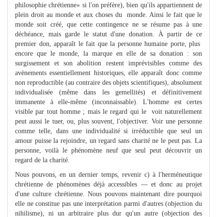
philosophie chrétienne» si l'on préfère), bien qu'ils appartiennent de
plein droit au monde et aux choses du monde. Ainsi le fait que le
monde soit créé, que cette contingence ne se résume pas à une
déchéance, mais garde le statut d'une donation. À partir de ce
premier don, apparaît le fait que la personne humaine porte, plus
encore que le monde, la marque en elle de sa donation : son
surgissement et son abolition restent imprévisibles comme des
avènements essentiellement historiques, elle apparaît donc comme
non reproductible (au contraire des objets scientifiques), absolument
individualisée (même dans les gemellités) et définitivement
immanente à elle-même (inconnaissable). L'homme est certes
visible par tout homme ; mais le regard qui le voit naturellement
peut aussi le tuer, ou, plus souvent, l'objectiver. Voir une personne
comme telle, dans une individualité si irréductible que seul un
amour puisse la rejoindre, un regard sans charité ne le peut pas. La
personne, voilà le phénomène neuf que seul peut découvrir un
regard de la charité.
Nous pouvons, en un dernier temps, revenir c) à l'herméneutique
chrétienne de phénomènes déjà accessibles — et donc au projet
d'une culture chrétienne. Nous pouvons maintenant dire pourquoi
elle ne constitue pas une interprétation parmi d'autres (objection du
nihilisme), ni un arbitraire plus dur qu'un autre (objection des