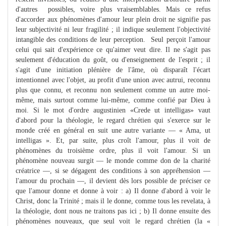
d'autres possibles, voire plus vraisemblables. Mais ce refus
d'accorder aux phénomènes d'amour leur plein droit ne signifie pas
leur subjectivité ni leur fragilité ; il indique seulement l'objectivité
intangible des conditions de leur perception. Seul perçoit l'amour
celui qui sait d'expérience ce qu'aimer veut dire. Il ne s'agit pas
seulement d'éducation du goût, ou d'enseignement de l'esprit ; il
s'agit d'une initiation plénière de l'âme, où disparaît l'écart
intentionnel avec l'objet, au profit d'une union avec autrui, reconnu
plus que connu, et reconnu non seulement comme un autre moi-
même, mais surtout comme lui-même, comme confié par Dieu à
moi. Si le mot d'ordre augustinien «Crede ut intelligas» vaut
d'abord pour la théologie, le regard chrétien qui s'exerce sur le
monde créé en général en suit une autre variante — « Ama, ut
intelligas ». Et, par suite, plus croît l'amour, plus il voit de
phénomènes du troisième ordre, plus il voit l'amour. Si un
phénomène nouveau surgit — le monde comme don de la charité
créatrice —, si se dégagent des conditions à son appréhension —
l'amour du prochain —, il devient dès lors possible de préciser ce
que l'amour donne et donne à voir : a) Il donne d'abord à voir le
Christ, donc la Trinité ; mais il le donne, comme tous les revelata, à
la théologie, dont nous ne traitons pas ici ; b) Il donne ensuite des
phénomènes nouveaux, que seul voit le regard chrétien (la «