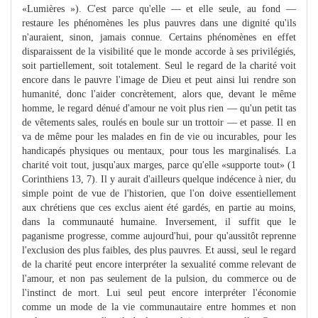
«Lumières »). C'est parce qu'elle — et elle seule, au fond —
restaure les phénomènes les plus pauvres dans une dignité qu'ils
n'auraient, sinon, jamais connue. Certains phénomènes en effet
disparaissent de la visibilité que le monde accorde à ses privilégiés,
soit partiellement, soit totalement. Seul le regard de la charité voit
encore dans le pauvre l'image de Dieu et peut ainsi lui rendre son
humanité, donc l'aider concrètement, alors que, devant le même
homme, le regard dénué d'amour ne voit plus rien — qu'un petit tas
de vêtements sales, roulés en boule sur un trottoir — et passe. Il en
va de même pour les malades en fin de vie ou incurables, pour les
handicapés physiques ou mentaux, pour tous les marginalisés. La
charité voit tout, jusqu'aux marges, parce qu'elle «supporte tout» (1
Corinthiens 13, 7). Il y aurait d'ailleurs quelque indécence à nier, du
simple point de vue de l'historien, que l'on doive essentiellement
aux chrétiens que ces exclus aient été gardés, en partie au moins,
dans la communauté humaine. Inversement, il suffit que le
paganisme progresse, comme aujourd'hui, pour qu'aussitôt reprenne
l'exclusion des plus faibles, des plus pauvres. Et aussi, seul le regard
de la charité peut encore interpréter la sexualité comme relevant de
l'amour, et non pas seulement de la pulsion, du commerce ou de
l'instinct de mort. Lui seul peut encore interpréter l'économie
comme un mode de la vie communautaire entre hommes et non