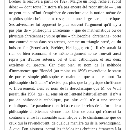
Bréhier la réactiva à partir de 1927. Malgré un long, riche et subtil
débat — dont toute l'histoire n'a pas encore été reconstituée — , on
ne peut aujourd'hui s'empêcher de conclure que la notion même de
« philosophie chrétienne » reste, pour une large part, aporétique.
Ses adversaires lui opposent le plus souvent l'argument qu'il n'y a
pas plus de « philosophie chrétienne » que de mathématique ou de
physique chrétiennes ; voire qu'une « philosophie chrétienne» porte
une contradiction dans ses termes, comme un triangle carré, ou du
bois en fer (Feuerbach, Bréhier, Heidegger, etc.). Il n'y aurait là
rien de bien étonnant, si ce même argument ne se trouvait aussi
repris par d'autres auteurs, bel et bien catholiques, et aux deux
extrêmes du spectre. Car c'est bien au nom de la méthode
d'immanence que Blondel (au moins en 1896) revendique le statut
de pur et simple philosophe et maintient que « ... ce mot "la
philosophie chrétienne" n'existe pas plus que la physique chrétienne
». Inversement, c'est au nom de la doscolastique que M. de Wulf
posait, dès 1904, qu'« au sens où on l'entend habituellement, il n'y a
pas de philosophie catholique, pas plus qu'il n'y a une science
catholique». Le paradoxe tient ici à ce que le refus de la formule «
philosophie chrétienne» vienne aussi bien de ceux qui récusent la
continuité entre la rationalité scientifique et le christianisme que de
ceux qui la revendiquent, de quelque manière qu'ils la revendiquent.
À quoi l'on ajoutera, parmi les théologiens chrétiens étrangers à la