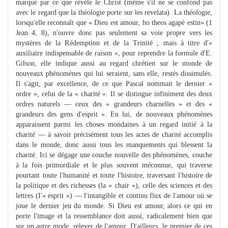
marqué par ce que révèle le Christ (même s'il ne se confond pas
avec le regard que la théologie porte sur les revelata). La théologie,
lorsqu'elle reconnaît que « Dieu est amour, ho theos agapè estin» (1
Jean 4, 8), n'ouvre donc pas seulement sa voie propre vers les
mystères de la Rédemption et de la Trinité ; mais à titre d'«
auxiliaire indispensable de raison », pour reprendre la formule d'E.
Gilson, elle indique aussi au regard chrétien sur le monde de
nouveaux phénomènes qui lui seraient, sans elle, restés dissimulés.
Il s'agit, par excellence, de ce que Pascal nommait le dernier «
ordre », celui de la « charité ». Il se distingue infiniment des deux
ordres naturels — ceux des « grandeurs charnelles » et des «
grandeurs des gens d'esprit ». En lui, de nouveaux phénomènes
apparaissent parmi les choses mondaines à un regard initié à la
charité — à savoir précisément tous les actes de charité accomplis
dans le monde, donc aussi tous les manquements qui blessent la
charité. Ici se dégage une couche nouvelle des phénomènes, couche
à la fois primordiale et le plus souvent méconnue, qui traverse
pourtant toute l'humanité et toute l'histoire, traversant l'histoire de
la politique et des richesses (la « chair »), celle des sciences et des
lettres (I'« esprit ») — l'intangible et continu flux de l'amour où se
joue le dernier jeu du monde. Si Dieu est amour, alors ce qui en
porte l'image et la ressemblance doit aussi, radicalement bien que
sur un autre mode, relever de l'amour. D'ailleurs, le premier de ces