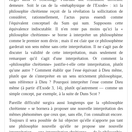
demeure. Soit le cas de la «métaphysique de l'Exode» : ici la
philosophie chrétienne reçoit de la révélation la sollicitation de
considérer, rationnellement, l'actus purus essendi comme
l'équivalent conceptuel du Sum qui sum. Supposons cette
équivalence indiscutable. Il n'en reste pas moins qu'ici la «
philosophie chrétienne» se borne à interpréter un philosophème
comme le premier nom divin ; mais il est clair que ce philosophème
garderait son sens même sans cette interprétation. Il ne s'agit pas de
discuter la validité de cette interprétation, mais seulement de
remarquer qu'il s'agit d'une interprétation. Or comment la
«philosophie chrétienne» justifie-t-elle cette interprétation, plutôt
qu'une autre ? Comment établir que l'esse équivaut à Dieu même,
plutôt que de s'interpréter en un sens strictement philosophique,
sans référence à Dieu ? Pourquoi interpréter l'esse comme Dieu
même (à partir d'Exode 3, 14), plutôt qu'autrement — comme un
simple concept, par exemple, à la suite de Duns Scot ?
Pareille difficulté surgira aussi longtemps que la «philosophie
chrétienne » se bornera à proposer une nouvelle interprétation des
mêmes phénomènes que ceux que, sans elle, l'on connaîtrait encore.
Toujours il sera possible de lui objecter qu'elle n'apporte pas tant
une philosophie nouvelle qu'elle ne propose une nouvelle