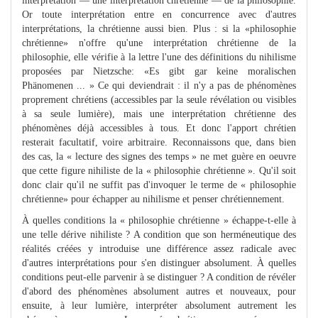
interprétation — une interprétation chrétienne — de la philosophie.
Or toute interprétation entre en concurrence avec d'autres
interprétations, la chrétienne aussi bien. Plus : si la «philosophie
chrétienne» n'offre qu'une interprétation chrétienne de la
philosophie, elle vérifie à la lettre l'une des définitions du nihilisme
proposées par Nietzsche: «Es gibt gar keine moralischen
Phänomenen ... » Ce qui deviendrait : il n'y a pas de phénomènes
proprement chrétiens (accessibles par la seule révélation ou visibles
à sa seule lumière), mais une interprétation chrétienne des
phénomènes déjà accessibles à tous. Et donc l'apport chrétien
resterait facultatif, voire arbitraire. Reconnaissons que, dans bien
des cas, la « lecture des signes des temps » ne met guère en oeuvre
que cette figure nihiliste de la « philosophie chrétienne ». Qu'il soit
donc clair qu'il ne suffit pas d'invoquer le terme de « philosophie
chrétienne» pour échapper au nihilisme et penser chrétiennement.
À quelles conditions la « philosophie chrétienne » échappe-t-elle à
une telle dérive nihiliste ? A condition que son herméneutique des
réalités créées y introduise une différence assez radicale avec
d'autres interprétations pour s'en distinguer absolument. À quelles
conditions peut-elle parvenir à se distinguer ? A condition de révéler
d'abord des phénomènes absolument autres et nouveaux, pour
ensuite, à leur lumière, interpréter absolument autrement les