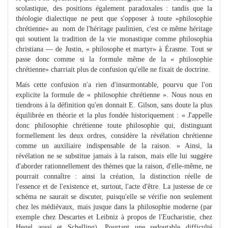
scolastique, des positions également paradoxales : tandis que la
théologie dialectique ne peut que s'opposer à toute «philosophie
chrétienne» au nom de l'héritage paulinien, c'est ce même héritage
qui soutient la tradition de la vie monastique comme philosophia
christiana — de Justin, « philosophe et martyr» à Érasme. Tout se
passe donc comme si la formule même de la « philosophie
chrétienne» charriait plus de confusion qu'elle ne fixait de doctrine.
Mais cette confusion n'a rien d'insurmontable, pourvu que l'on
explicite la formule de « philosophie chrétienne ». Nous nous en
tiendrons à la définition qu'en donnait E. Gilson, sans doute la plus
équilibrée en théorie et la plus fondée historiquement : « J'appelle
donc philosophie chrétienne toute philosophie qui, distinguant
formellement les deux ordres, considère la révélation chrétienne
comme un auxiliaire indispensable de la raison. » Ainsi, la
révélation ne se substitue jamais à la raison, mais elle lui suggère
d'aborder rationnellement des thèmes que la raison, d'elle-même, ne
pourrait connaître : ainsi la création, la distinction réelle de
l'essence et de l'existence et, surtout, l'acte d'être. La justesse de ce
schéma ne saurait se discuter, puisqu'elle se vérifie non seulement
chez les médiévaux, mais jusque dans la philosophie moderne (par
exemple chez Descartes et Leibniz à propos de l'Eucharistie, chez
Hegel aussi et Schelling). Pourtant une redoutable difficulté