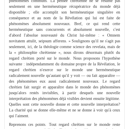
phénomènes communs. La pensée chrétienne ne se résume pas
seulement en une herméneutique récupératrice du monde déjà
disponible ; elle accomplit son herméneutique singulière en
conséquence et au nom de la Révélation qui lui est faite de
phénomènes absolument nouveaux. Bref, ce qui rend cette
herméneutique sans concurrents et absolument nouvelle, c'est
d'abord l'absolue nouveauté du Christ lui-même : « Omnem
novitatem attulit, seipsum afferens. » Soulignons qu'il ne s'agit pas
seulement, ici, de la théologie comme science des revelata, mais de
la « philosophie chrétienne », nous dirons désormais plutôt du
regard chrétien porté sur le monde. Nous proposons l'hypothèse
suivante : indépendamment du domaine propre de la Révélation, le
regard chrétien n'exerce sur le monde une herméneutique
radicalement nouvelle qu'autant qu'il y voit — ou fait apparaître —
des phénomènes eux aussi radicalement nouveaux. Le regard
chrétien fait surgir et apparaître dans le monde des phénomènes
jusqu'alors restés invisibles, à partir desquels une nouvelle
interprétation des phénomènes déjà visibles devient ensuite légitime.
Quelles sont cette nouvelle donne et cette nouvelle interprétation?
La charité qui se donne elle-même et ne se donne à voir qu'à ceux
qui l'aiment.
Reprenons ces points. Tout regard chrétien sur le monde reste