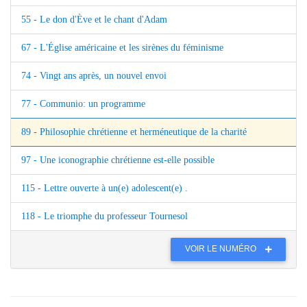
55 - Le don d'Ève et le chant d'Adam
67 - L'Église américaine et les sirènes du féminisme
74 - Vingt ans après, un nouvel envoi
77 - Communio: un programme
89 - Philosophie chrétienne et herméneutique de la charité
97 - Une iconographie chrétienne est-elle possible
115 - Lettre ouverte à un(e) adolescent(e) .
118 - Le triomphe du professeur Tournesol
VOIR LE NUMÉRO