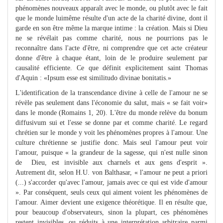
phénomènes nouveaux apparaît avec le monde, ou plutôt avec le fait
que le monde luimême résulte d'un acte de la charité divine, dont il
garde en son être même la marque intime : la création. Mais si Dieu
ne se révélait pas comme charité, nous ne pourrions pas le
reconnaître dans l'acte d'être, ni comprendre que cet acte créateur
donne d'être à chaque étant, loin de le produire seulement par
causalité efficiente. Ce que définit explicitement saint Thomas
d'Aquin : «Ipsum esse est similitudo divinae bonitatis.»
L'identification de la transcendance divine à celle de l'amour ne se
révèle pas seulement dans l'économie du salut, mais « se fait voir»
dans le monde (Romains 1, 20). L'être du monde relève du bonum
diffusivum sui et l'esse se donne par et comme charité. Le regard
chrétien sur le monde y voit les phénomènes propres à l'amour. Une
culture chrétienne se justifie donc. Mais seul l'amour peut voir
l'amour, puisque « la grandeur de la sagesse, qui n'est nulle sinon
de Dieu, est invisible aux charnels et aux gens d'esprit ».
Autrement dit, selon H.U. von Balthasar, « l'amour ne peut a priori
(...) s'accorder qu'avec l'amour, jamais avec ce qui est vide d'amour
». Par conséquent, seuls ceux qui aiment voient les phénomènes de
l'amour. Aimer devient une exigence théorétique. Il en résulte que,
pour beaucoup d'observateurs, sinon la plupart, ces phénomènes
restent invisibles, ou réduits à une interprétation arbitraire parmi