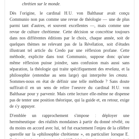
chrétien sur le monde.
Dès l'origine, le cardinal H.U. von Balthasar avait conçu
Communio non pas comme une revue de théologie — une de plus
parmi tant d'autres, et souvent excellentes —, mais comme une
revue de culture chrétienne. Cette décision se concrétise toujours
dans nos différentes éditions par le choix, chaque année, soit de
quelques thèmes ne relevant pas de la Révélation, soit d'études
illustrant tel article du Credo par une réflexion profane. Cette
méthode, explicite dans tout Communio, suppose donc qu'une
même réflexion puisse joindre, sans confusion mais aussi sans
séparation, la théologie qui traite spécifiquement des
revelata
, et la
philosophie (entendue au sens large) qui interprète les
creata
.
Sommes-nous en état de définir une telle méthode ? Sans doute
suffirait-il en un sens de relire l'oeuvre du cardinal H.U. von
Balthasar pour y parvenir. Mais cette lecture elle-même ne dispense
pas de tenter une position théorique, qui la guide et, en retour, exige
de s'y appuyer.
D'emblée un rapprochement s'impose : déployer une
herméneutique des réalités mondaines à partir du donné révélé, ou
du moins en accord avec lui, tel fut exactement l'enjeu de la célèbre
querelle sur la «philosophie chrétienne », en particulier lorsque E.