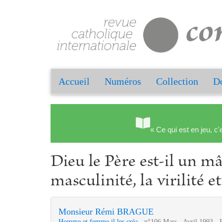
Accueil
Numéros
Collection
Do
« Ce qui est en jeu, c'
Dieu le Père est-il un mâ
masculinité, la virilité e
Monsieur Rémi BRAGUE
Homme et femme il les créa
- n°106 Mars - Avril 1993 - 