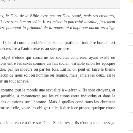
ons, le Dieu de la Bible n'est pas un Dieu sexué, mais ses créatures,
il l'est sans être un mâle. Il est même la paternité absolue, justement
'est pourquoi la primauté de la paternité n'implique aucun privilège
ité. D'abord comme problème personnel pratique : tout être humain est
nécessaire à l'autre sexe et au sien propre.
bjet d'étude qui concerne les sociétés concrètes, ayant existé ou
tions entre les sexes comme un fait social, variable selon les époques
re, par les moeurs ou par les lois. Enfin, on peut en faire le thème
 chacun de nous soit ou homme ou femme, mais jamais les deux, est le
er un tout achevé.
t comme tout le monde une sexualité à « gérer ». Ils sont citoyens, et
e possible, à commencer par les relations entre individus et dans la
r des questions sur l'homme. Mais à quelles conditions les chrétiens
torise-t-elle, voire les oblige-t-elle, à dire à ce propos quelque chose
t quelque chose à dire sur Dieu. Sur le reste, ils n'ont pas de message