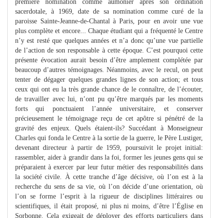
première nomination comme aumônier après son ordination
sacerdotale, à 1969, date de sa nomination comme curé de la
paroisse Sainte-Jeanne-de-Chantal à Paris, pour en avoir une vue
plus complète et encore... Chaque étudiant qui a fréquenté le Centre
n’y est resté que quelques années et n’a donc qu’une vue partielle
de l’action de son responsable à cette époque. C’est pourquoi cette
présente évocation aurait besoin d’être amplement complétée par
beaucoup d’autres témoignages. Néanmoins, avec le recul, on peut
tenter de dégager quelques grandes lignes de son action; et tous
ceux qui ont eu la très grande chance de le connaître, de l’écouter,
de travailler avec lui, n’ont pu qu’être marqués par les moments
forts qui ponctuaient l’année universitaire, et conserver
précieusement le témoignage reçu de cet apôtre si pénétré de la
gravité des enjeux. Quels étaient-ils? Succédant à Monseigneur
Charles qui fonda le Centre à la sortie de la guerre, le Père Lustiger,
devenant directeur à partir de 1959, poursuivit le projet initial:
rassembler, aider à grandir dans la foi, former les jeunes gens qui se
préparaient à exercer par leur futur métier des responsabilités dans
la société civile. À cette tranche d’âge décisive, où l’on est à la
recherche du sens de sa vie, où l’on décide d’une orientation, où
l’on se forme l’esprit à la rigueur de disciplines littéraires ou
scientifiques, il était proposé, ni plus ni moins, d’être l’Église en
Sorbonne. Cela exigeait de déployer des efforts particuliers dans