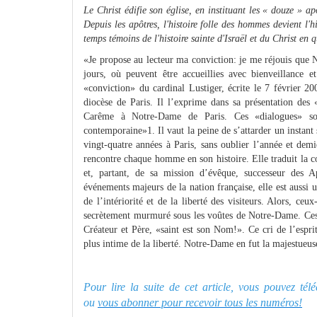
Le Christ édifie son église, en instituant les « douze » 
Depuis les apôtres, l'histoire folle des hommes devient l'h
temps témoins de l'histoire sainte d'Israël et du Christ en q
«Je propose au lecteur ma conviction: je me réjouis que N
jours, où peuvent être accueillies avec bienveillance 
«conviction» du cardinal Lustiger, écrite le 7 février 2
diocèse de Paris. Il l’exprime dans sa présentation des
Carême à Notre-Dame de Paris. Ces «dialogues» son
contemporaine»1. Il vaut la peine de s’attarder un instan
vingt-quatre années à Paris, sans oublier l’année et dem
rencontre chaque homme en son histoire. Elle traduit la 
et, partant, de sa mission d’évêque, successeur des 
événements majeurs de la nation française, elle est aussi u
de l’intériorité et de la liberté des visiteurs. Alors, ce
secrètement murmuré sous les voûtes de Notre-Dame. Ces 
Créateur et Père, «saint est son Nom!». Ce cri de l’esprit
plus intime de la liberté. Notre-Dame en fut la majestueuse 
Pour lire la suite de cet article, vous pouvez té
ou
vous abonner pour recevoir tous les numéros!