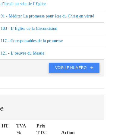
d’Israël au sein de l’Eglise
91 - Méditer La promesse pour être du Christ en vérité
103 - L’Église de la Circoncision
117 - Coresponsables de la promesse
121 - L’oeuvre du Messie
VOIR LE NUMÉRO
e
x HT
TVA
Prix
%
TTC
Action