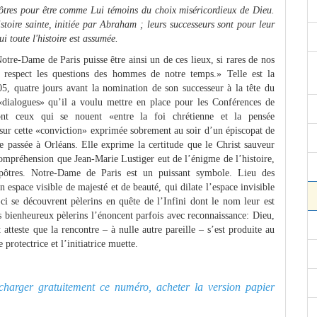
apôtres pour être comme Lui témoins du choix miséricordieux de Dieu.
istoire sainte, initiée par Abraham ; leurs successeurs sont pour leur
ui toute l'histoire est assumée.
otre-Dame de Paris puisse être ainsi un de ces lieux, si rares de nos
et respect les questions des hommes de notre temps.» Telle est la
005, quatre jours avant la nomination de son successeur à la tête du
 «dialogues» qu’il a voulu mettre en place pour les Conférences de
t ceux qui se nouent «entre la foi chrétienne et la pensée
t sur cette «conviction» exprimée sobrement au soir d’un épiscopat de
ie passée à Orléans. Elle exprime la certitude que le Christ sauveur
compréhension que Jean-Marie Lustiger eut de l’énigme de l’histoire,
Apôtres. Notre-Dame de Paris est un puissant symbole. Lieu des
n espace visible de majesté et de beauté, qui dilate l’espace invisible
ux-ci se découvrent pèlerins en quête de l’Infini dont le nom leur est
bienheureux pèlerins l’énoncent parfois avec reconnaissance: Dieu,
 atteste que la rencontre – à nulle autre pareille – s’est produite au
protectrice et l’initiatrice muette.
lécharger gratuitement ce numéro, acheter la version papier