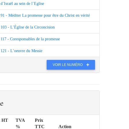
d’Israël au sein de l’Eglise
91 - Méditer La promesse pour être du Christ en vérité
103 - L’Église de la Circoncision
117 - Coresponsables de la promesse
121 - L’oeuvre du Messie
VOIR LE NUMÉRO
e
x HT
TVA
Prix
%
TTC
Action