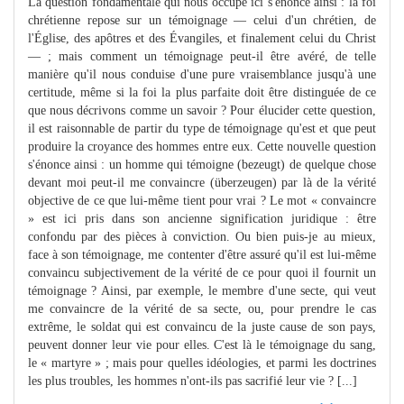
La question fondamentale qui nous occupe ici s'énonce ainsi : la foi
chrétienne repose sur un témoignage — celui d'un chrétien, de
l'Église, des apôtres et des Évangiles, et finalement celui du Christ
— ; mais comment un témoignage peut-il être avéré, de telle
manière qu'il nous conduise d'une pure vraisemblance jusqu'à une
certitude, même si la foi la plus parfaite doit être distinguée de ce
que nous décrivons comme un savoir ? Pour élucider cette question,
il est raisonnable de partir du type de témoignage qu'est et que peut
produire la croyance des hommes entre eux. Cette nouvelle question
s'énonce ainsi : un homme qui témoigne (bezeugt) de quelque chose
devant moi peut-il me convaincre (überzeugen) par là de la vérité
objective de ce que lui-même tient pour vrai ? Le mot « convaincre
» est ici pris dans son ancienne signification juridique : être
confondu par des pièces à conviction. Ou bien puis-je au mieux,
face à son témoignage, me contenter d'être assuré qu'il est lui-même
convaincu subjectivement de la vérité de ce pour quoi il fournit un
témoignage ? Ainsi, par exemple, le membre d'une secte, qui veut
me convaincre de la vérité de sa secte, ou, pour prendre le cas
extrême, le soldat qui est convaincu de la juste cause de son pays,
peuvent donner leur vie pour elles. C'est là le témoignage du sang,
le « martyre » ; mais pour quelles idéologies, et parmi les doctrines
les plus troubles, les hommes n'ont-ils pas sacrifié leur vie ? [...]