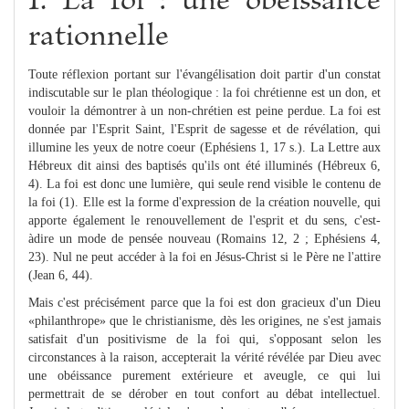
I. La foi : une obéissance
rationnelle
Toute réflexion portant sur l'évangélisation doit partir d'un constat
indiscutable sur le plan théologique : la foi chrétienne est un don, et
vouloir la démontrer à un non-chrétien est peine perdue. La foi est
donnée par l'Esprit Saint, l'Esprit de sagesse et de révélation, qui
illumine les yeux de notre coeur (Ephésiens 1, 17 s.). La Lettre aux
Hébreux dit ainsi des baptisés qu'ils ont été illuminés (Hébreux 6,
4). La foi est donc une lumière, qui seule rend visible le contenu de
la foi (1). Elle est la forme d'expression de la création nouvelle, qui
apporte également le renouvellement de l'esprit et du sens, c'est-
àdire un mode de pensée nouveau (Romains 12, 2 ; Ephésiens 4,
23). Nul ne peut accéder à la foi en Jésus-Christ si le Père ne l'attire
(Jean 6, 44).
Mais c'est précisément parce que la foi est don gracieux d'un Dieu
«philanthrope» que le christianisme, dès les origines, ne s'est jamais
satisfait d'un positivisme de la foi qui, s'opposant selon les
circonstances à la raison, accepterait la vérité révélée par Dieu avec
une obéissance purement extérieure et aveugle, ce qui lui
permettrait de se dérober en tout confort au débat intellectuel.