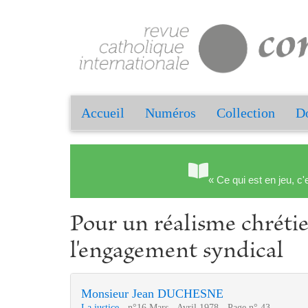
Accueil
Numéros
Collection
Do
« Ce qui est en jeu, c'
Pour un réalisme chrétie
l'engagement syndical
Monsieur Jean DUCHESNE
La justice
- n°16 Mars - Avril 1978 - Page n° 43