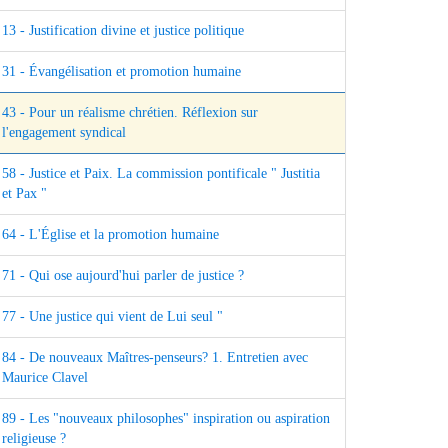
13 - Justification divine et justice politique
31 - Évangélisation et promotion humaine
43 - Pour un réalisme chrétien. Réflexion sur
l'engagement syndical
58 - Justice et Paix. La commission pontificale " Justitia
et Pax "
64 - L'Église et la promotion humaine
71 - Qui ose aujourd'hui parler de justice ?
77 - Une justice qui vient de Lui seul "
84 - De nouveaux Maîtres-penseurs? 1. Entretien avec
Maurice Clavel
89 - Les "nouveaux philosophes" inspiration ou aspiration
religieuse ?