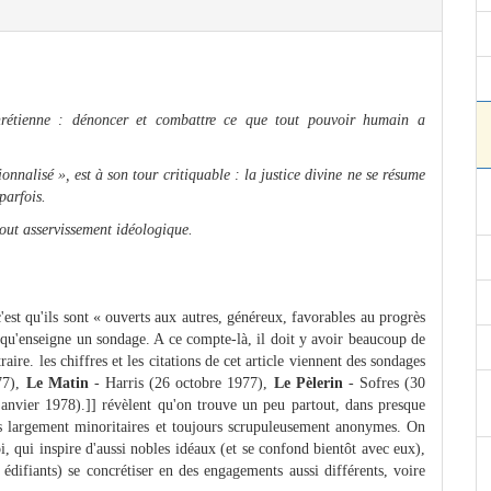
hrétienne : dénoncer et combattre ce que tout pouvoir humain a
onnalisé », est à son tour critiquable : la justice divine ne se résume
parfois.
tout asservissement idéologique.
'est qu'ils sont « ouverts aux autres, généreux, favorables au progrès
e qu'enseigne un sondage. A ce compte-là, il doit y avoir beaucoup de
aire. les chiffres et les citations de cet article viennent des sondages
77),
Le Matin
- Harris (26 octobre 1977),
Le Pèlerin
- Sofres (30
anvier 1978).]] révèlent qu'on trouve un peu partout, dans presque
ins largement minoritaires et toujours scrupuleusement anonymes. On
 qui inspire d'aussi nobles idéaux (et se confond bientôt avec eux),
 édifiants) se concrétiser en des engagements aussi différents, voire