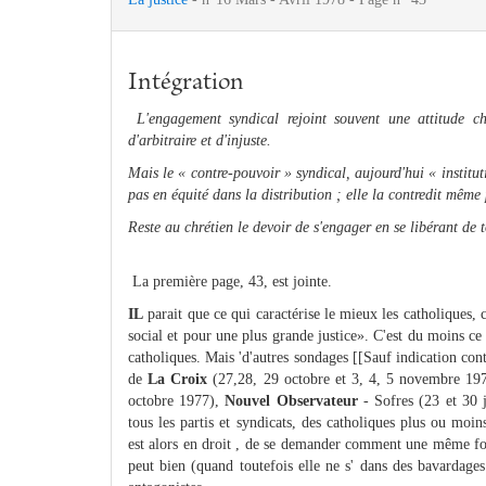
Intégration
L'engagement syndical rejoint souvent une attitude c
d'arbitraire et d'injuste.
Mais le « contre-pouvoir » syndical, aujourd'hui « instituti
pas en équité dans la distribution ; elle la contredit même 
Reste au chrétien le devoir de s'engager en se libérant de 
La première page, 43, est jointe.
IL
parait que ce qui caractérise le mieux les catholiques, c
social et pour une plus grande justice». C'est du moins c
catholiques. Mais 'd'autres sondages [[Sauf indication contr
de
La Croix
(27,28, 29 octobre et 3, 4, 5 novembre 19
octobre 1977),
Nouvel Observateur
- Sofres (23 et 30 j
tous les partis et syndicats, des catholiques plus ou mo
est alors en droit , de se demander comment une même foi,
peut bien (quand toutefois elle ne s' dans des bavardages