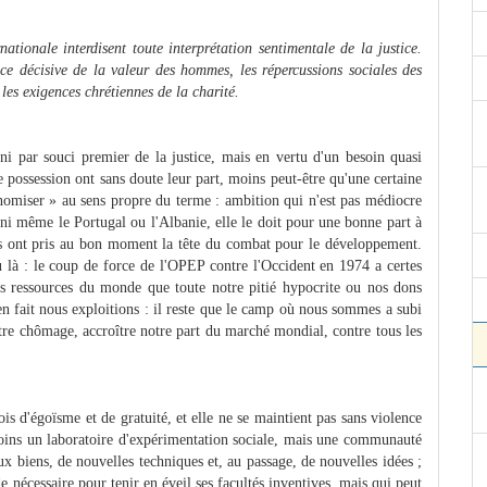
nationale interdisent toute interprétation sentimentale de la justice.
ce décisive de la valeur des hommes, les répercussions sociales des
les exigences chrétiennes de la charité.
i par souci premier de la justice, mais en vertu d'un besoin quasi
e possession ont sans doute leur part, moins peut-être qu'une certaine
nomiser » au sens propre du terme : ambition qui n'est pas médiocre
e, ni même le Portugal ou l'Albanie, elle le doit pour une bonne part à
is ont pris au bon moment la tête du combat pour le développement.
là : le coup de force de l'OPEP contre l'Occident en 1974 a certes
 des ressources du monde que toute notre pitié hypocrite ou nos dons
en fait nous exploitions : il reste que le camp où nous sommes a subi
notre chômage, accroître notre part du marché mondial, contre tous les
is d'égoïsme et de gratuité, et elle ne se maintient pas sans violence
 moins un laboratoire d'expérimentation sociale, mais une communauté
 biens, de nouvelles techniques et, au passage, de nouvelles idées ;
e nécessaire pour tenir en éveil ses facultés inventives, mais qui peut