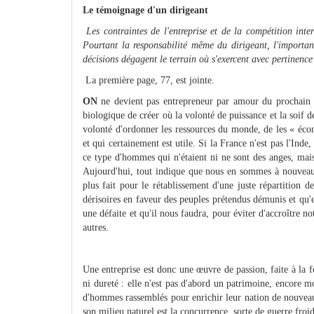
Le témoignage d'un dirigeant
Les contraintes de l'entreprise et de la compétition inter
Pourtant la responsabilité même du dirigeant, l'importan
décisions dégagent le terrain où s'exercent avec pertinence 
La première page, 77, est jointe.
ON
ne devient pas entrepreneur par amour du prochain n
biologique de créer où la volonté de puissance et la soif d
volonté d'ordonner les ressources du monde, de les « éco
et qui certainement est utile. Si la France n'est pas l'Ind
ce type d'hommes qui n'étaient ni ne sont des anges, ma
Aujourd'hui, tout indique que nous en sommes à nouveau 
plus fait pour le rétablissement d'une juste répartition
dérisoires en faveur des peuples prétendus démunis et qu'
une défaite et qu'il nous faudra, pour éviter d'accroître 
autres.
Une entreprise est donc une œuvre de passion, faite à la fo
ni dureté : elle n'est pas d'abord un patrimoine, encore
d'hommes rassemblés pour enrichir leur nation de nouveaux
son milieu naturel est la concurrence, sorte de guerre froid