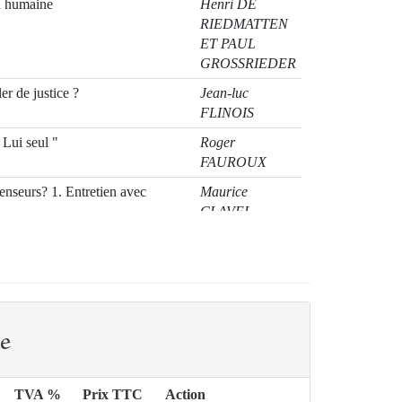
on humaine
Henri DE
RIEDMATTEN
ET PAUL
GROSSRIEDER
er de justice ?
Jean-luc
FLINOIS
 Lui seul "
Roger
FAUROUX
nseurs? 1. Entretien avec
Maurice
CLAVEL
es" inspiration ou aspiration
Pierre-philippe
DRUET
e
TVA %
Prix TTC
Action