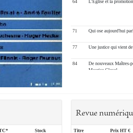
64
L'Église et la promoti
71
Qui ose aujourd'hui parl
77
Une justice qui vient de
84
De nouveaux Maîtres-pe
Maurice Clavel
89
Les "nouveaux philosoph
religieuse ?
Revue numériqu
TTC*
Stock
Titre
Prix HT €