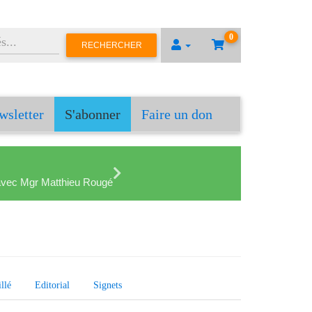
0
RECHERCHER
wsletter
S'abonner
Faire un don
en avec Mgr Matthieu Rougé
llé
Editorial
Signets