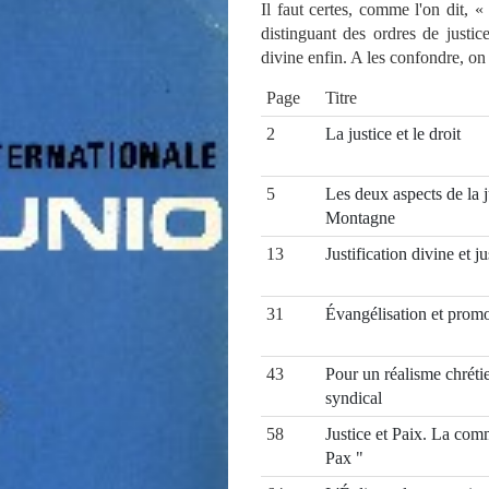
Il faut certes, comme l'on dit, « 
distinguant des ordres de justic
divine enfin. A les confondre, on 
Page
Titre
2
La justice et le droit
5
Les deux aspects de la 
Montagne
13
Justification divine et ju
31
Évangélisation et prom
43
Pour un réalisme chréti
syndical
58
Justice et Paix. La commi
Pax "