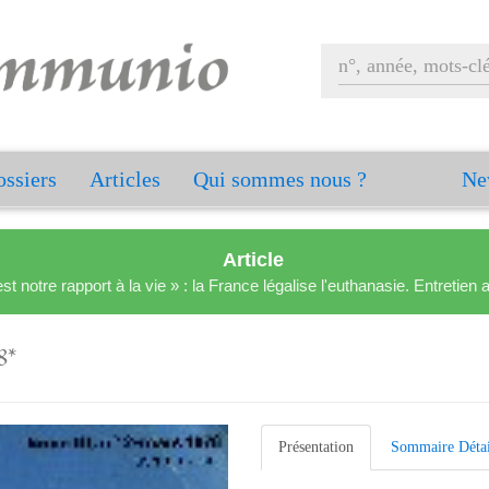
ssiers
Articles
Qui sommes nous ?
Ne
Article
est notre rapport à la vie » : la France légalise l'euthanasie. Entreti
8*
Présentation
Sommaire Détai