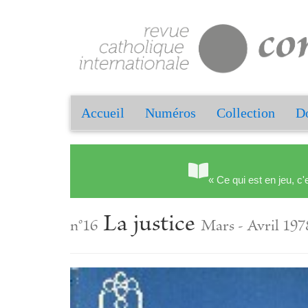
Accueil
Numéros
Collection
Do
« Ce qui est en jeu, c'
La justice
n°16
Mars - Avril 197