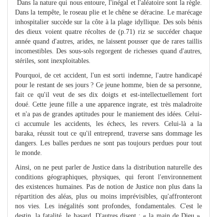
Dans la nature qui nous entoure, l'inégal et l'aléatoire sont la règle.
Dans la tempête, le roseau plie et le chêne se déracine. Le marécage
inhospitalier succède sur la côte à la plage idyllique. Des sols bénis
des dieux voient quatre récoltes de (p.71) riz se succéder chaque
année quand d'autres, arides, ne laissent pousser que de rares taillis
incomestibles. Des sous-sols regorgent de richesses quand d'autres,
stériles, sont inexploitables.
Pourquoi, de cet accident, l'un est sorti indemne, l'autre handicapé
pour le restant de ses jours ? Ce jeune homme, bien de sa personne,
fait ce qu'il veut de ses dix doigts et est-intellectuellement fort
doué. Cette jeune fille a une apparence ingrate, est très maladroite
et n'a pas de grandes aptitudes pour le maniement des idées. Celui-
ci accumule les accidents, les échecs, les revers. Celui-là a la
baraka, réussit tout ce qu'il entreprend, traverse sans dommage les
dangers. Les balles perdues ne sont pas toujours perdues pour tout
le monde.
Ainsi, on ne peut parler de Justice dans la distribution naturelle des
conditions géographiques, physiques, qui feront l'environnement
des existences humaines. Pas de notion de Justice non plus dans la
répartition des aléas, plus ou moins imprévisibles, qu'affronteront
nos vies. Les inégalités sont profondes, fondamentales. C'est le
destin, la fatalité, le hasard. D'autres disent : « la main de Dieu ».