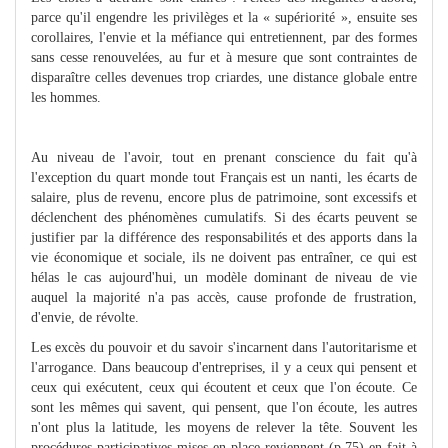
parce qu'il engendre les privilèges et la « supériorité », ensuite ses
corollaires, l'envie et la méfiance qui entretiennent, par des formes
sans cesse renouvelées, au fur et à mesure que sont contraintes de
disparaître celles devenues trop criardes, une distance globale entre
les hommes.
Au niveau de l'avoir, tout en prenant conscience du fait qu'à
l'exception du quart monde tout Français est un nanti, les écarts de
salaire, plus de revenu, encore plus de patrimoine, sont excessifs et
déclenchent des phénomènes cumulatifs. Si des écarts peuvent se
justifier par la différence des responsabilités et des apports dans la
vie économique et sociale, ils ne doivent pas entraîner, ce qui est
hélas le cas aujourd'hui, un modèle dominant de niveau de vie
auquel la majorité n'a pas accès, cause profonde de frustration,
d'envie, de révolte.
Les excès du pouvoir et du savoir s'incarnent dans l'autoritarisme et
l'arrogance. Dans beaucoup d'entreprises, il y a ceux qui pensent et
ceux qui exécutent, ceux qui écoutent et ceux que l'on écoute. Ce
sont les mêmes qui savent, qui pensent, que l'on écoute, les autres
n'ont plus la latitude, les moyens de relever la tête. Souvent les
procédures participatives mises en place reviennent (p.75) en fait à