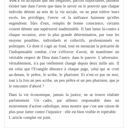
TOUT
en acceptant que des inégalités, parfois importantes, puissent
exister tant dans l'avoir que dans le savoir ou le pouvoir que chaque
individu détient au sein de la vie sociale, on ne peut tolérer leurs
excès, les privilèges, l'envie -et la méfiance haineuse qu'elles
engendrent. Sûrs d'eux, remplis de bonne conscience, certains
croient détenir une supériorité inadmissible. Il faut lutter là-contre à
chaque occasion, avec la plus grande détermination, par tous les
moyens possibles, individuels et collectifs, professionnels ou
politiques. Ce dont il s'agit au fond, tout en mesurant la précarité de
l'indispensable combat, c'est s'efforcer d'avoir, de manifester un
véritable respect de Dieu dans l'autre, dans le pauvre. L'adversaire,
véritablement, n'a pas réellement changé depuis deux mille ans. Il
est celui que l'Evangile dénonce à chaque page, celui qui se croit
au-dessus, le prêtre, le scribe, le pharisien. Et n'est-ce pas en moi,
tout à la fois un peu scribe, un peu prêtre et un peu pharisien, que je
le rencontre d'abord ?
Dans la vie économique, jamais la justice, ne se trouve réalisée
parfaitement. Un cadre, par ailleurs responsable dans un
mouvement d'action catholique, nous montre que c'est une raison de
plus pour lutter contre l'injustice : elle est bien visible et repérable.
L'article complet est joint.