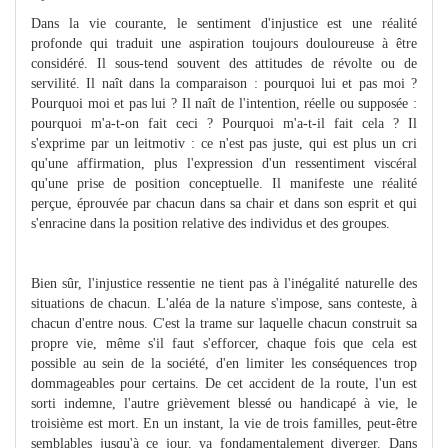
Dans la vie courante, le sentiment d'injustice est une réalité
profonde qui traduit une aspiration toujours douloureuse à être
considéré. Il sous-tend souvent des attitudes de révolte ou de
servilité. Il naît dans la comparaison : pourquoi lui et pas moi ?
Pourquoi moi et pas lui ? Il naît de l'intention, réelle ou supposée :
pourquoi m'a-t-on fait ceci ? Pourquoi m'a-t-il fait cela ? Il
s'exprime par un leitmotiv : ce n'est pas juste, qui est plus un cri
qu'une affirmation, plus l'expression d'un ressentiment viscéral
qu'une prise de position conceptuelle. Il manifeste une réalité
perçue, éprouvée par chacun dans sa chair et dans son esprit et qui
s'enracine dans la position relative des individus et des groupes.
Bien sûr, l'injustice ressentie ne tient pas à l'inégalité naturelle des
situations de chacun. L'aléa de la nature s'impose, sans conteste, à
chacun d'entre nous. C'est la trame sur laquelle chacun construit sa
propre vie, même s'il faut s'efforcer, chaque fois que cela est
possible au sein de la société, d'en limiter les conséquences trop
dommageables pour certains. De cet accident de la route, l'un est
sorti indemne, l'autre grièvement blessé ou handicapé à vie, le
troisième est mort. En un instant, la vie de trois familles, peut-être
semblables jusqu'à ce jour, va fondamentalement diverger. Dans