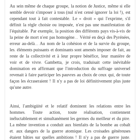
Au sein même de chaque groupe, la notion de Justice, même si elle
semble devoir s'imposer à tous (nul n'est censé ignorer la loi !), est
cependant tout à fait contestable. Le « droit » qui l'exprime, s'il
définit la règle choisie ou imposée, n'est pas une manifestation de
l'équitable. Par exemple, la position des différents pays vis-à-vis de
la peine de mort n'est pas homogène... Vérité en deçà des Pyrénées,
erreur au-delà... Au nom de la cohésion et de la survie du groupe,
les. éléments puissants et dominants sont amenés imposer de fait, au
reste de la collectivité et à leur propre bénéfice, leur manière de
voir et de vivre. Gambetta, je crois, traduisait cette inévitable
domination en affirmant que l'introduction du suffrage universel
revenait à faire participer les pauvres au choix de ceux qui, de toute
façon les écraseraient ! Il n'y a pas de loi définitivement plus juste
qu'une autre.
Ainsi, l'ambigüité et le relatif dominent les relations entre les
hommes. Toute action, toute réalisation, contiennent
inéluctablement et simultanément les germes du meilleur et du pire.
La même invention a conduit aux bienfaits de la bombe au cobalt
et. aux dangers de la guerre atomique. Les croisades généreuses
étaient bâties sur quelles ambitions ! Il n'y a pas de guerre juste.