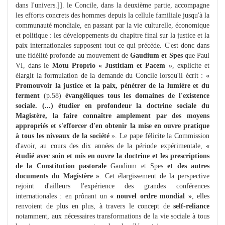
dans l'univers.]]. le Concile, dans la deuxième partie, accompagne
les efforts concrets des hommes depuis la cellule familiale jusqu'à la
communauté mondiale, en passant par la vie culturelle, économique
et politique : les développements du chapitre final sur la justice et la
paix internationales supposent tout ce qui précède. C'est donc dans
une fidélité profonde au mouvement de
Gaudium et Spes
que Paul
VI, dans le
Motu Proprio « Justitiam et Pacem »
, explicite et
élargit la formulation de la demande du Concile lorsqu'il écrit :
«
Promouvoir la justice et la paix, pénétrer de la lumière et du
ferment
(p.58)
évangéliques tous les domaines de l'existence
sociale. (...) étudier en profondeur la doctrine sociale du
Magistère, la faire connaître amplement par des moyens
appropriés et s'efforcer d'en obtenir la mise en ouvre pratique
à tous les niveaux de la société
». Le pape félicite la Commission
d'avoir, au cours des dix années de la période expérimentale,
«
étudié avec soin et mis en ouvre la doctrine et les prescriptions
de la Constitution pastorale
Gaudium et Spes
et des autres
documents du Magistère »
. Cet élargissement de la perspective
rejoint d'ailleurs l'expérience des grandes conférences
internationales : en prônant un
« nouvel ordre mondial »
, elles
renvoient de plus en plus, à travers le concept de
self-reliance
notamment, aux nécessaires transformations de la vie sociale à tous