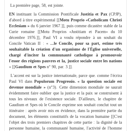
La première page, 58, est jointe.
EN
instituant la Commission Pontificale
Justitia et Pax
(CPJP),
d'abord à titre expérimental [[
Motu Proprio «Catholicam Christi
Ecclesiam »
du 6 janvier 1967.]], puis comme dicastère stable de la
Curie romaine [[Motu Proprios «Justitiam et Pacem» du 10
décembre 1976.]], Paul VI a voulu répondre à un souhait du
Concile Vatican II : «
...le Concile, pour sa part, estime très
souhaitable la création d'un organisme de l'Église universelle,
chargé d'inciter la communauté catholique à promouvoir
l'essor des régions pauvres et la, justice sociale entre les nations
» [[
Gaudium et Spes
n° 90, par. 3.]].
L'accent est sur la justice internationale, parce que. comme l'écrira
Paul VI dans
Populorum Progressio. « la question sociale est
devenue mondiale »
(n°3). Cette dimension mondiale ne saurait
évidemment faire oublier que la justice et la paix se construisent à
tous les niveaux de l'existence sociale. D'ailleurs, le chapitre de
Gaudium et Spes où le Concile exprime son souhait conclut tout un
itinéraire : après avoir mis en évidence, dans la première partie du
document, les éléments constitutifs de la vocation humaine [[C'est
l'objet des trois premiers chapitres de cette partie : la dignité de la
personne humaine, la communauté humaine, l'activité de l'homme