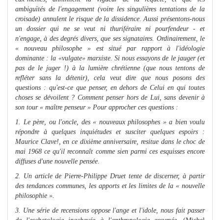
ambiguïtés de l'engagement (voire les singulières tentations de la
croisade) annulent le risque de la dissidence. Aussi présentons-nous
un dossier qui ne se veut ni thuriféraire ni pourfendeur - et
n'engage, à des degrés divers, que ses signataires. Ordinairement, le
« nouveau philosophe » est situé par rapport à l'idéologie
dominante : la «vulgate» marxiste. Si nous essayons de le jauger (et
pas de le juger !) à la lumière chrétienne (que nous tentons de
refléter sans la détenir), cela veut dire que nous posons des
questions : qu'est-ce que penser, en dehors de Celui en qui toutes
choses se dévoilent ? Comment penser hors de Lui, sans devenir à
son tour « maître penseur » Pour approcher ces questions :
1. Le père, ou l'oncle, des « nouveaux philosophes » a bien voulu
répondre à quelques inquiétudes et susciter quelques espoirs :
Maurice Clave!, en ce dixième anniversaire, resitue dans le choc de
mai 1968 ce qu'il reconnaît comme sien parmi ces esquisses encore
diffuses d'une nouvelle pensée.
2. Un article de Pierre-Philippe Druet tente de discerner, à partir
des tendances communes, les apports et les limites de la « nouvelle
philosophie ».
3. Une série de recensions oppose l'ange et l'idole, nous fait passer