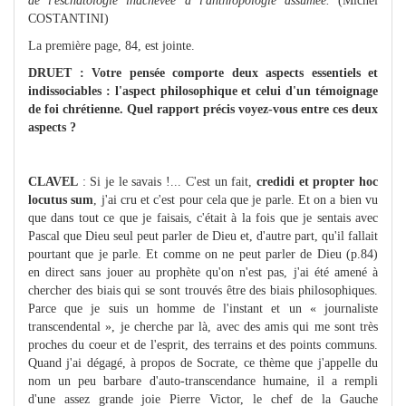
de l'eschatologie inachevée à l'anthropologie assumée.
(Michel
COSTANTINI)
La première page, 84, est jointe.
DRUET : Votre pensée comporte deux aspects essentiels et
indissociables : l'aspect philosophique et celui d'un témoignage
de foi chrétienne. Quel rapport précis voyez-vous entre ces deux
aspects ?
CLAVEL
: Si je le savais !... C'est un fait,
credidi et propter hoc
locutus sum
, j'ai cru et c'est pour cela que je parle. Et on a bien vu
que dans tout ce que je faisais, c'était à la fois que je sentais avec
Pascal que Dieu seul peut parler de Dieu et, d'autre part, qu'il fallait
pourtant que je parle. Et comme on ne peut parler de Dieu (p.84)
en direct sans jouer au prophète qu'on n'est pas, j'ai été amené à
chercher des biais qui se sont trouvés être des biais philosophiques.
Parce que je suis un homme de l'instant et un « journaliste
transcendental », je cherche par là, avec des amis qui me sont très
proches du coeur et de l'esprit, des terrains et des points communs.
Quand j'ai dégagé, à propos de Socrate, ce thème que j'appelle du
nom un peu barbare d'auto-transcendance humaine, il a rempli
d'une assez grande joie Pierre Victor, le chef de la Gauche