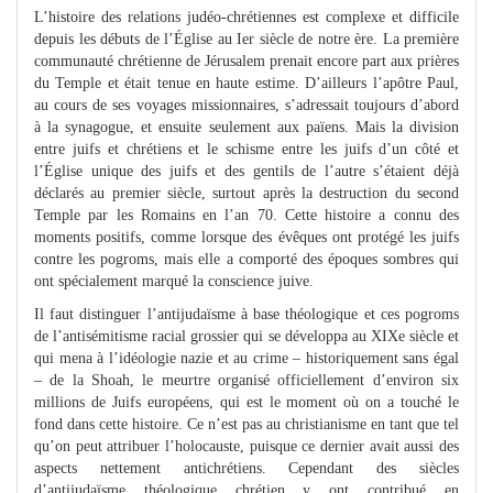
L’histoire des relations judéo-chrétiennes est complexe et difficile
depuis les débuts de l’Église au Ier siècle de notre ère. La première
communauté chrétienne de Jérusalem prenait encore part aux prières
du Temple et était tenue en haute estime. D’ailleurs l’apôtre Paul,
au cours de ses voyages missionnaires, s’adressait toujours d’abord
à la synagogue, et ensuite seulement aux païens. Mais la division
entre juifs et chrétiens et le schisme entre les juifs d’un côté et
l’Église unique des juifs et des gentils de l’autre s’étaient déjà
déclarés au premier siècle, surtout après la destruction du second
Temple par les Romains en l’an 70. Cette histoire a connu des
moments positifs, comme lorsque des évêques ont protégé les juifs
contre les pogroms, mais elle a comporté des époques sombres qui
ont spécialement marqué la conscience juive.
Il faut distinguer l’antijudaïsme à base théologique et ces pogroms
de l’antisémitisme racial grossier qui se développa au XIXe siècle et
qui mena à l’idéologie nazie et au crime – historiquement sans égal
– de la Shoah, le meurtre organisé officiellement d’environ six
millions de Juifs européens, qui est le moment où on a touché le
fond dans cette histoire. Ce n’est pas au christianisme en tant que tel
qu’on peut attribuer l’holocauste, puisque ce dernier avait aussi des
aspects nettement antichrétiens. Cependant des siècles
d’antijudaïsme théologique chrétien y ont contribué en