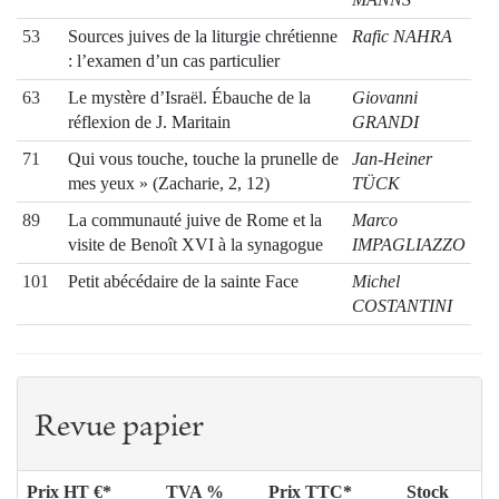
53
Sources juives de la liturgie chrétienne
Rafic NAHRA
: l’examen d’un cas particulier
63
Le mystère d’Israël. Ébauche de la
Giovanni
réflexion de J. Maritain
GRANDI
71
Qui vous touche, touche la prunelle de
Jan-Heiner
mes yeux » (Zacharie, 2, 12)
TÜCK
89
La communauté juive de Rome et la
Marco
visite de Benoît XVI à la synagogue
IMPAGLIAZZO
101
Petit abécédaire de la sainte Face
Michel
COSTANTINI
113
Homélie sur la Transfiguration du
Dany
Seigneur (Matthieu 17, 1-9)
DIDEBERG
116
Le secret d’une perpétuelle jeunesse
Jean
Revue papier
DUCHESNE
120
Georges Chantraine, biographe
Jacques
d’Henri de Lubac
PRÉVOTAT
Prix HT €*
TVA %
Prix TTC*
Stock