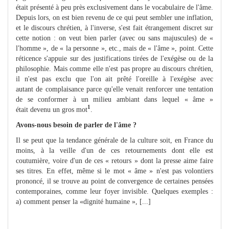
était présenté à peu près exclusivement dans le vocabulaire de l'âme.
Depuis lors, on est bien revenu de ce qui peut sembler une inflation,
et le discours chrétien, à l'inverse, s'est fait étrangement discret sur
cette notion : on veut bien parler (avec ou sans majuscules) de «
l'homme », de « la personne », etc., mais de « l'âme », point. Cette
réticence s'appuie sur des justifications tirées de l'exégèse ou de la
philosophie. Mais comme elle n'est pas propre au discours chrétien,
il n'est pas exclu que l'on ait prêté l'oreille à l'exégèse avec
autant de complaisance parce qu'elle venait renforcer une tentation
de se conformer à un milieu ambiant dans lequel « âme »
1
était devenu un gros mot
.
Avons-nous besoin de parler de l'âme ?
Il se peut que la tendance générale de la culture soit, en France du
moins, à la veille d'un de ces retournements dont elle est
coutumière, voire d'un de ces « retours » dont la presse aime faire
ses titres. En effet, même si le mot « âme » n'est pas volontiers
prononcé, il se trouve au point de convergence de certaines pensées
contemporaines, comme leur foyer invisible. Quelques exemples :
a) comment penser la «dignité humaine », [...]