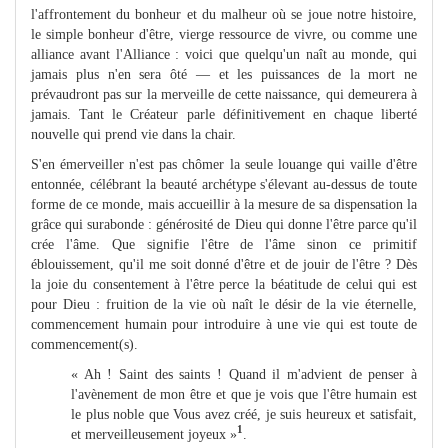
l'affrontement du bonheur et du malheur où se joue notre histoire,
le simple bonheur d'être, vierge ressource de vivre, ou comme une
alliance avant l'Alliance : voici que quelqu'un naît au monde, qui
jamais plus n'en sera ôté — et les puissances de la mort ne
prévaudront pas sur la merveille de cette naissance, qui demeurera à
jamais. Tant le Créateur parle définitivement en chaque liberté
nouvelle qui prend vie dans la chair.
S'en émerveiller n'est pas chômer la seule louange qui vaille d'être
entonnée, célébrant la beauté archétype s'élevant au-dessus de toute
forme de ce monde, mais accueillir à la mesure de sa dispensation la
grâce qui surabonde : générosité de Dieu qui donne l'être parce qu'il
crée l'âme. Que signifie l'être de l'âme sinon ce primitif
éblouissement, qu'il me soit donné d'être et de jouir de l'être ? Dès
la joie du consentement à l'être perce la béatitude de celui qui est
pour Dieu : fruition de la vie où naît le désir de la vie éternelle,
commencement humain pour introduire à une vie qui est toute de
commencement(s).
« Ah ! Saint des saints ! Quand il m'advient de penser à
l'avènement de mon être et que je vois que l'être humain est
le plus noble que Vous avez créé, je suis heureux et satisfait,
1
et merveilleusement joyeux »
.