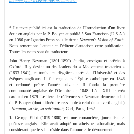
abonner pour recevoir tous les numéros!
*
Le texte publié ici est la traduction de l'Introduction d'un livre
écrit en anglais par le P. Bouyer et publié à San Francisco (U.S.A.)
en 1986 par Ignatius Press sous le titre :
Newman's Vision of Faith
.
Nous remercions l'auteur et l'éditeur d'autoriser cette publication.
Toutes les notes sont du traducteur.
John Henry Newman (1801-1890) étudia, enseigna et prêcha à
Oxford. Il y devint un des leaders du « Mouvement tractarien »
(1833-1841), et tomba en disgrâce auprès de l'Université et des
évêques anglicans. Il fut reçu dans l'Église catholique en 1846
et ordonné prêtre l'année suivante. Il fonda la première
communauté anglaise de l'Oratoire en 1848. Léon XIII le créa
cardinal en 1879. Le livre de référence sur Newman demeure celui
du P. Bouyer (dont l'itinéraire ressemble à celui du converti anglais)
:
Newman, sa vie, sa spiritualité
, Cerf, Paris, 1952.
1.
George Eliot (1819-1880) est une romancière, journaliste et
poétesse anglaise. Elle avait adopté un athéisme rationaliste, mais
considérant que le salut réside dans l'amour et le dévouement.