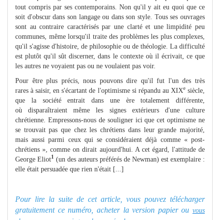
tout compris par ses contemporains. Non qu'il y ait eu quoi que ce
soit d'obscur dans son langage ou dans son style. Tous ses ouvrages
sont au contraire caractérisés par une clarté et une limpidité peu
communes, même lorsqu'il traite des problèmes les plus complexes,
qu'il s'agisse d'histoire, de philosophie ou de théologie. La difficulté
est plutôt qu'il sût discerner, dans le contexte où il écrivait, ce que
les autres ne voyaient pas ou ne voulaient pas voir.
Pour être plus précis, nous pouvons dire qu'il fut l'un des très
e
rares à saisir, en s'écartant de l'optimisme si répandu au XIX
siècle,
que la société entrait dans une ère totalement différente,
où disparaîtraient même les signes extérieurs d'une culture
chrétienne. Empressons-nous de souligner ici que cet optimisme ne
se trouvait pas que chez les chrétiens dans leur grande majorité,
mais aussi parmi ceux qui se considéraient déjà comme « post-
chrétiens », comme on dirait aujourd'hui. A cet égard, l'attitude de
1
George Eliot
(un des auteurs préférés de Newman) est exemplaire :
elle était persuadée que rien n'était [...]
Pour lire la suite de cet article, vous pouvez télécharger
gratuitement ce numéro, acheter la version papier ou
vous