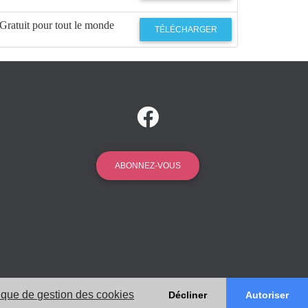
Gratuit pour tout le monde
TÉLÉCHARGER
ABONNEZ-VOUS
tique de gestion des cookies
Décliner
Autoriser
ions Légales