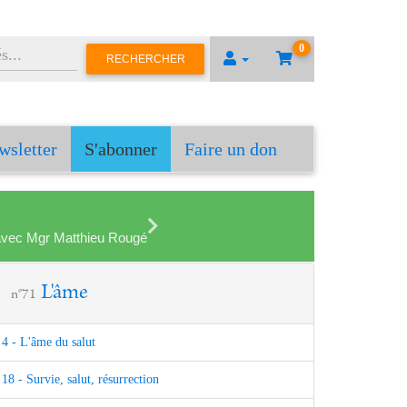
0
RECHERCHER
wsletter
S'abonner
Faire un don
en avec Mgr Matthieu Rougé
L'âme
n°71
4 - L'âme du salut
18 - Survie, salut, résurrection