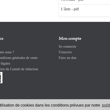
L'âme - pdf
os
Mon compte
Se connecter
es nous ?
S'inscrire
ditions générales de vente
Faire un don
légales
ion du Comité de rédaction
utilisation de cookies dans les conditions prévues par notre
poli
026 Revue Catholique Internationale COMMUNIO. Tous droits réservés. |
Ment