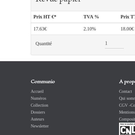
Prix HT €*
TVA %
Prix 
17.63€
2.10%
18.00€
Quantité
Communio
A prop
Accueil
Contact
Numéros
Qui somm
Collection
CGV -Con
Dossiers
Mentions 
Auteurs
Composit
Newsletter