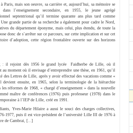
s à Paris, mais son oeuvre, sa carrière et, aujourd’hui, sa mémoire se
dans l’enseignement secondaire, en 1955, le jeune agrégé
sionnel septentrional qu’il termine quarante ans plus tard comme
e. Une grande partie de sa recherche a également pour cadre le Nord,
ratives du département éponyme, mais celui, plus étendu, de toute la
se donc de s’arrêter sur ce parcours, sur cette implication et sur cet
oire d’adoption, cette région frontalière ouverte sur des horizons
 : il rejoint dès 1956 le grand lycée Faidherbe de Lille, où il
est au moment où il envisage d’entreprendre une thèse, en 1961, qu’il
té des Lettres de Lille, après y avoir effectué des vacations comme «
 devient ensuite, en 1965, selon la terminologie de la hiérarchie
rès les réformes de 1968, « chargé d’enseignement » dans la nouvelle
 nommé maître de conférences (1976) puis professeur (1978) dans le
emporaine à l’IEP de Lille, créé en 1991.
diants, Yves-Marie Hilaire a aussi le souci des charges collectives,
76-1977, puis il est vice-président de l’université Lille III de 1976 à
ire de Cambrai, [...]