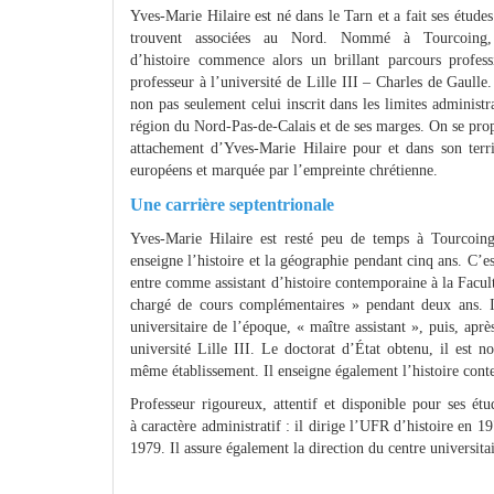
Yves-Marie Hilaire est né dans le Tarn et a fait ses étude
trouvent associées au Nord. Nommé à Tourcoing, 
d’histoire commence alors un brillant parcours profes
professeur à l’université de Lille III – Charles de Gaull
non pas seulement celui inscrit dans les limites administ
région du Nord-Pas-de-Calais et de ses marges. On se propo
attachement d’Yves-Marie Hilaire pour et dans son territ
européens et marquée par l’empreinte chrétienne.
Une carrière septentrionale
Yves-Marie Hilaire est resté peu de temps à Tourcoing
enseigne l’histoire et la géographie pendant cinq ans. C’
entre comme assistant d’histoire contemporaine à la Facul
chargé de cours complémentaires » pendant deux ans. Il
universitaire de l’époque, « maître assistant », puis, ap
université Lille III. Le doctorat d’État obtenu, il est
même établissement. Il enseigne également l’histoire cont
Professeur rigoureux, attentif et disponible pour ses étu
à caractère administratif : il dirige l’UFR d’histoire en 19
1979. Il assure également la direction du centre universita