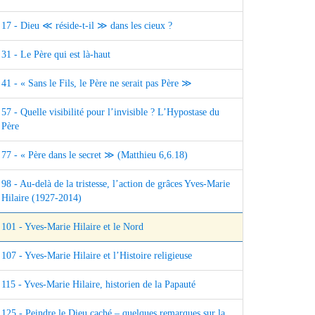
17 - Dieu ≪ réside-t-il ≫ dans les cieux ?
31 - Le Père qui est là-haut
41 - « Sans le Fils, le Père ne serait pas Père ≫
57 - Quelle visibilité pour l’invisible ? L’Hypostase du
Père
77 - « Père dans le secret ≫ (Matthieu 6,6.18)
98 - Au-delà de la tristesse, l’action de grâces Yves-Marie
Hilaire (1927-2014)
101 - Yves-Marie Hilaire et le Nord
107 - Yves-Marie Hilaire et l’Histoire religieuse
115 - Yves-Marie Hilaire, historien de la Papauté
125 - Peindre le Dieu caché – quelques remarques sur la