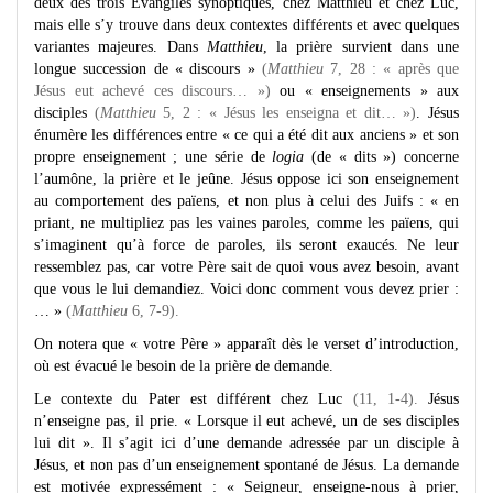
deux des trois Évangiles synoptiques, chez Matthieu et chez Luc,
mais elle s’y trouve dans deux contextes différents et avec quelques
variantes majeures. Dans
Matthieu
, la prière survient dans une
longue succession de « discours »
(
Matthieu
7, 28 : « après que
Jésus eut achevé ces discours… »)
ou « enseignements » aux
disciples
(
Matthieu
5, 2 : « Jésus les enseigna et dit… »)
. Jésus
énumère les différences entre « ce qui a été dit aux anciens » et son
propre enseignement ; une série de
logia
(de « dits ») concerne
l’aumône, la prière et le jeûne. Jésus oppose ici son enseignement
au comportement des païens, et non plus à celui des Juifs : « en
priant, ne multipliez pas les vaines paroles, comme les païens, qui
s’imaginent qu’à force de paroles, ils seront exaucés. Ne leur
ressemblez pas, car votre Père sait de quoi vous avez besoin, avant
que vous le lui demandiez. Voici donc comment vous devez prier :
… »
(
Matthieu
6, 7-9).
On notera que « votre Père » apparaît dès le verset d’introduction,
où est évacué le besoin de la prière de demande.
Le contexte du Pater est différent chez Luc
(11, 1-4).
Jésus
n’enseigne pas, il prie. « Lorsque il eut achevé, un de ses disciples
lui dit ». Il s’agit ici d’une demande adressée par un disciple à
Jésus, et non pas d’un enseignement spontané de Jésus. La demande
est motivée expressément : « Seigneur, enseigne-nous à prier,