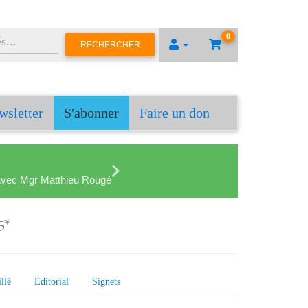
0
RECHERCHER
wsletter
S'abonner
Faire un don
en avec Mgr Matthieu Rougé
5*
llé
Editorial
Signets