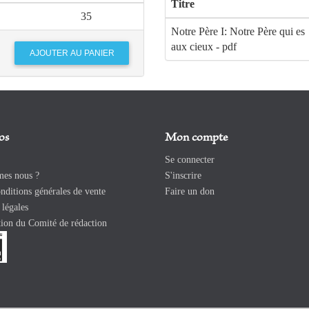
Titre
35
107
Yves-Marie Hilaire et l’
Notre Père I: Notre Père qui es
aux cieux - pdf
115
Yves-Marie Hilaire, his
125
Peindre le Dieu caché –
théologie implicite de 
os
Mon compte
135
« Substantiation » Ont
Se connecter
es nous ?
S'inscrire
142
Un programme : Comm
ditions générales de vente
Faire un don
légales
158
Communio : un progr
ion du Comité de rédaction
170
Communio, 40 ans après