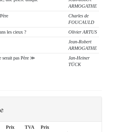
ARMOGATHE
 Père
Charles de
FOUCAULD
ns les cieux ?
Olivier ARTUS
Jean-Robert
ARMOGATHE
ne serait pas Père ≫
Jan-Heiner
TÜCK
’invisible ? L’Hypostase du Père
Piergiuseppe
BERNARDI
 (Matthieu 6,6.18)
Pavel
VOJTÉCH
KOHUT
e
 l’action de grâces Yves-Marie
Olivier
CHALINE
Prix
TVA
Prix
e Nord
Xavier