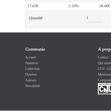
17.63€
2.10%
18.00€
Quantité
Communio
A prop
Accueil
Contact
Numéros
Qui somm
Collection
CGV -Con
Dossiers
Mentions 
Auteurs
Composit
Newsletter