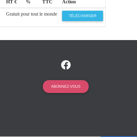
HT €
%
TTC
Action
BONIFACE
Histoire religieuse
Gérard
Gratuit pour tout le monde
TÉLÉCHARGER
CHOLVY
torien de la Papauté
Jacques
PRÉVOTAT
 quelques remarques sur la
Paul
Nicolas Poussin
GUILLON
ologie du changement eucharistique
Robert
SPAEMANN
unio
Hans Urs VON
ABONNEZ-VOUS
BALTHASAR
amme
Joseph
Ratzinger
BENOÎT XVI
 : comment et pour quoi ?
Jean-Luc
MARION