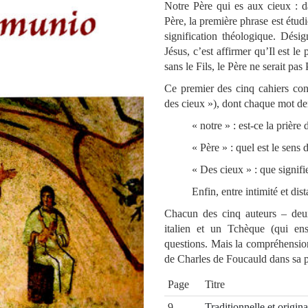
Notre Père qui es aux cieux : d
Père, la première phrase est étud
signification théologique. Dé
Jésus, c’est affirmer qu’Il est le
sans le Fils, le Père ne serait pas
Ce premier des cinq cahiers con
des cieux »), dont chaque mot de
« notre » : est-ce la prière
« Père » : quel est le sens
« Des cieux » : que signifi
Enfin, entre intimité et dis
Chacun des cinq auteurs – deu
italien et un Tchèque (qui en
questions. Mais la compréhension
de Charles de Foucauld dans sa 
Page
Titre
9
Traditionnelle et origin