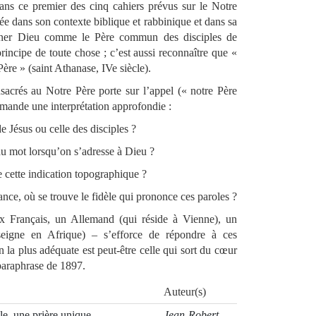
ans ce premier des cinq cahiers prévus sur le Notre
iée dans son contexte biblique et rabbinique et dans sa
signer Dieu comme le Père commun des disciples de
 principe de toute chose ; c’est aussi reconnaître que «
 Père » (saint Athanase, IVe siècle).
sacrés au Notre Père porte sur l’appel (« notre Père
mande une interprétation approfondie :
 de Jésus ou celle des disciples ?
 du mot lorsqu’on s’adresse à Dieu ?
e cette indication topographique ?
tance, où se trouve le fidèle qui prononce ces paroles ?
x Français, un Allemand (qui réside à Vienne), un
seigne en Afrique) – s’efforce de répondre à ces
 la plus adéquate est peut-être celle qui sort du cœur
paraphrase de 1897.
Auteur(s)
ale, une prière unique
Jean-Robert