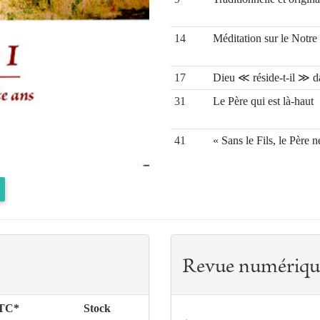
14
Méditation sur le Notre
17
Dieu ≪ réside-t-il ≫ da
31
Le Père qui est là-haut
41
« Sans le Fils, le Père 
57
Quelle visibilité pour l
77
« Père dans le secret ≫
Revue numériqu
98
Au-delà de la tristesse,
Hilaire (1927-2014)
TTC*
Stock
101
Yves-Marie Hilaire et l