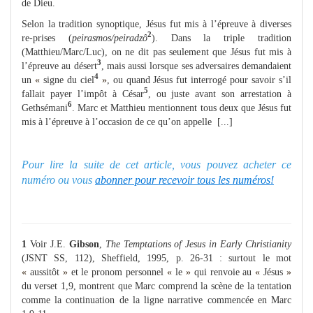
de Dieu.
Selon la tradition synoptique, Jésus fut mis à l’épreuve à diverses
2
re-prises (
peirasmos/peiradzô
). Dans la triple tradition
(Matthieu/Marc/Luc), on ne dit pas seulement que Jésus fut mis à
3
l’épreuve au désert
, mais aussi lorsque ses adversaires demandaient
4
un
«
signe du ciel
»
, ou quand Jésus fut interrogé pour savoir s’il
5
fallait payer l’impôt à César
, ou juste avant son arrestation à
6
Gethsémani
. Marc et Matthieu mentionnent tous deux que Jésus fut
mis à l’épreuve à l’occasion de ce qu’on appelle [...]
Pour lire la suite de cet article, vous pouvez acheter ce
numéro ou vous
abonner pour recevoir tous les numéros!
1
Voir J.E.
Gibson
,
The Temptations of Jesus in Early Christianity
(JSNT SS, 112), Sheffield, 1995, p. 26-31 : surtout le mot
«
aussitôt
»
et le pronom personnel
«
le
»
qui renvoie au
«
Jésus
»
du verset 1,9, montrent que Marc comprend la scène de la tentation
comme la continuation de la ligne narrative commencée en Marc