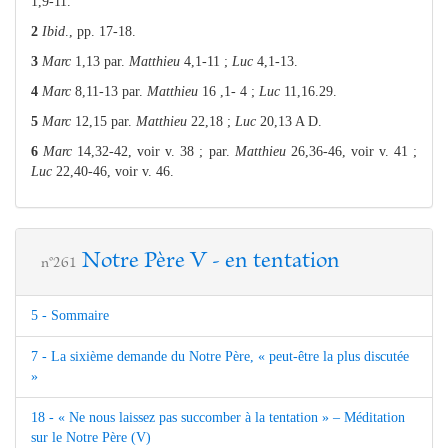
1,9-11.
2
Ibid
., pp. 17-18.
3
Marc
1,13 par.
Matthieu
4,1-11 ;
Luc
4,1-13.
4
Marc
8,11-13 par.
Matthieu
16 ,1- 4 ;
Luc
11,16.29.
5
Marc
12,15 par.
Matthieu
22,18 ;
Luc
20,13 A D.
6
Marc
14,32-42, voir v. 38 ; par.
Matthieu
26,36-46, voir v. 41 ;
Luc
22,40-46, voir v. 46
.
Notre Père V - en tentation
n°261
5 - Sommaire
7 - La sixième demande du Notre Père, « peut-être la plus discutée
»
18 - « Ne nous laissez pas succomber à la tentation » – Méditation
sur le Notre Père (V)