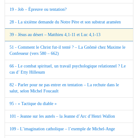
19 - Job – Épreuve ou tentation?
28 - La sixième demande du Notre Père et son substrat araméen
39 - Jésus au désert – Matthieu 4,1-11 et Luc 4,1-13
51 - Comment le Christ fut-il tenté ? – La Gnômè chez Maxime le
Confesseur (vers 580 – 662)
66 - Le combat spirituel, un travail psychologique relationnel ? Le
cas d’ Etty Hillesum
82 - Parler pour ne pas entrer en tentation – La rechute dans le
salut, selon Michel Foucault
95 - « Tactique du diable »
101 - Jeanne sur les autels – la Jeanne d’Arc d’Henri Wallon
109 - L’imagination catholique – l’exemple de Michel-Ange