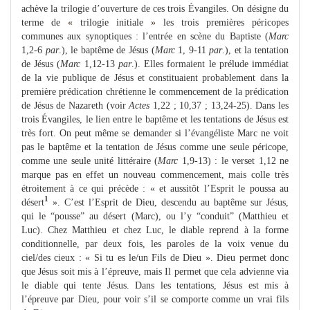
achève la trilogie d’ouverture de ces trois Évangiles. On désigne du
terme de
«
trilogie initiale
»
les trois premières péricopes
communes aux synoptiques : l’entrée en scène du Baptiste (
Marc
1,2-6
par
.), le baptême de Jésus (
Marc
1, 9-11
par
.), et la tentation
de Jésus (
Marc
1,12-13
par
.). Elles formaient le prélude immédiat
de la vie publique de Jésus et constituaient probablement dans la
première prédication chrétienne le commencement de la prédication
de Jésus de Nazareth (voir
Actes
1,22 ; 10,37 ; 13,24-25). Dans les
trois Évangiles, le lien entre le baptême et les tentations de Jésus est
très fort. On peut même se demander si l’évangéliste Marc ne voit
pas le baptême et la tentation de Jésus comme une seule péricope,
comme une seule unité littéraire (
Marc
1,9-13) : le verset 1,12 ne
marque pas en effet un nouveau commencement, mais colle très
étroitement à ce qui précède : « et aussitôt l’Esprit le poussa au
1
désert
». C’est l’Esprit de Dieu, descendu au baptême sur Jésus,
qui le “pousse” au désert (Marc), ou l’y “conduit” (Matthieu et
Luc). Chez Matthieu et chez Luc, le diable reprend à la forme
conditionnelle, par deux fois, les paroles de la voix venue du
ciel/des cieux : « Si tu es le/un Fils de Dieu ». Dieu permet donc
que Jésus soit mis à l’épreuve, mais Il permet que cela advienne via
le diable qui tente Jésus. Dans les tentations, Jésus est mis à
l’épreuve par Dieu, pour voir s’il se comporte comme un vrai fils