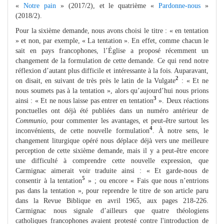
«
Notre pain
» (2017/2), et le quatrième «
Pardonne-nous
»
(2018/2).
Pour la sixième demande, nous avons choisi le titre : « en tentation
» et non, par exemple, « La tentation ». En effet, comme chacun le
sait en pays francophones, l’Église a proposé récemment un
changement de la formulation de cette demande. Ce qui rend notre
réflexion d’autant plus difficile et intéressante à la fois. Auparavant,
2
on disait, en suivant de très près le latin de la Vulgate
: « Et ne
nous soumets pas à la tentation », alors qu’aujourd’hui nous prions
3
ainsi : « Et ne nous laisse pas entrer en tentation
». Deux réactions
ponctuelles ont déjà été publiées dans un numéro antérieur de
Communio
, pour commenter les avantages, et peut-être surtout les
4
inconvénients, de cette nouvelle formulation
. À notre sens, le
changement liturgique opéré nous déplace déjà vers une meilleure
perception de cette sixième demande, mais il y a peut-être encore
une difficulté à comprendre cette nouvelle expression, que
Carmignac aimerait voir traduite ainsi : « Et garde-nous de
5
consentir à la tentation
» ; ou encore « Fais que nous n’entrions
pas dans la tentation », pour reprendre le titre de son article paru
dans la Revue Biblique en avril 1965, aux pages 218-226.
Carmignac nous signale d’ailleurs que quatre théologiens
catholiques francophones avaient protesté contre l'introduction de