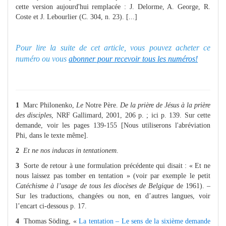
cette version aujourd'hui remplacée : J. Delorme, A. George, R.
Coste et J. Lebourlier (C. 304, n. 23). [...]
Pour lire la suite de cet article, vous pouvez acheter ce
numéro ou vous
abonner pour recevoir tous les numéros!
1
Marc Philonenko,
Le
Notre Père.
De la prière de Jésus à la prière
des disciples
, NRF Gallimard, 2001, 206 p. ; ici p. 139. Sur cette
demande, voir les pages 139-155 [Nous utiliserons l'abréviation
Phi, dans le texte même].
2
Et ne nos inducas in tentationem
.
3
Sorte de retour à une formulation précédente qui disait : « Et ne
nous laissez pas tomber en tentation » (voir par exemple le petit
Catéchisme à l’usage de tous les diocèses de Belgique
de 1961). –
Sur les traductions, changées ou non, en d’autres langues, voir
l’encart ci-dessous p. 17.
4
Thomas Söding, «
La tentation – Le sens de la sixième demande