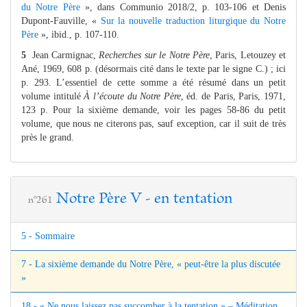
du Notre Père
», dans Communio 2018/2, p. 103-106 et Denis
Dupont-Fauville, «
Sur la nouvelle traduction liturgique du Notre
Père
», ibid., p. 107-110.
5
Jean Carmignac,
Recherches sur le Notre Père
, Paris, Letouzey et
Ané, 1969, 608 p. (désormais cité dans le texte par le signe C.) ; ici
p. 293. L’essentiel de cette somme a été résumé dans un petit
volume intitulé
À l’écoute du Notre Père
, éd. de Paris, Paris, 1971,
123 p. Pour la sixième demande, voir les pages 58-86 du petit
volume, que nous ne citerons pas, sauf exception, car il suit de très
près le grand.
Notre Père V - en tentation
n°261
5 - Sommaire
7 - La sixième demande du Notre Père, « peut-être la plus discutée
»
18 - « Ne nous laissez pas succomber à la tentation » – Méditation