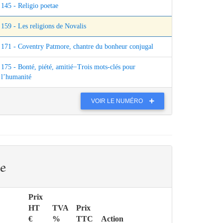
145 - Religio poetae
159 - Les religions de Novalis
171 - Coventry Patmore, chantre du bonheur conjugal
175 - Bonté, piété, amitié−Trois mots-clés pour
l’humanité
VOIR LE NUMÉRO
e
Prix
HT
TVA
Prix
€
%
TTC
Action