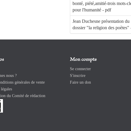
bonté, piété,amitié-trois mots-cl
pour l'humanité - pdf
Jean Duchesne présentation du
dossier "la religion des poètes" 
os
Mon compte
Se connecter
es nous ?
S'inscrire
ditions générales de vente
Faire un don
légales
ion du Comité de rédaction