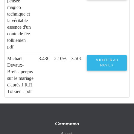
pensée
magico-
technique et
la véritable
essence d'un
conte de fée
tolkienien -
pdf
Michaël
3.43€
2.10%
3.50€
AJOUTER AU
Devaux-
PANIER
Brefs aperçus
sur le mariage
d'après J.R.R.
Tolkien - pdf
Communio
Accueil