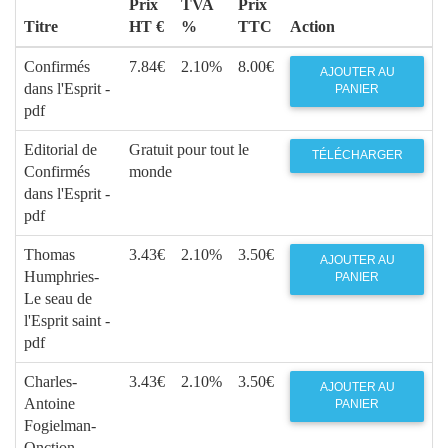
Prix
TVA
Prix
Titre
HT €
%
TTC
Action
Confirmés
7.84€
2.10%
8.00€
AJOUTER AU
dans l'Esprit -
PANIER
pdf
Editorial de
Gratuit pour tout le
TÉLÉCHARGER
Confirmés
monde
dans l'Esprit -
pdf
Thomas
3.43€
2.10%
3.50€
AJOUTER AU
Humphries-
PANIER
Le seau de
l'Esprit saint -
pdf
Charles-
3.43€
2.10%
3.50€
AJOUTER AU
Antoine
PANIER
Fogielman-
Onction,