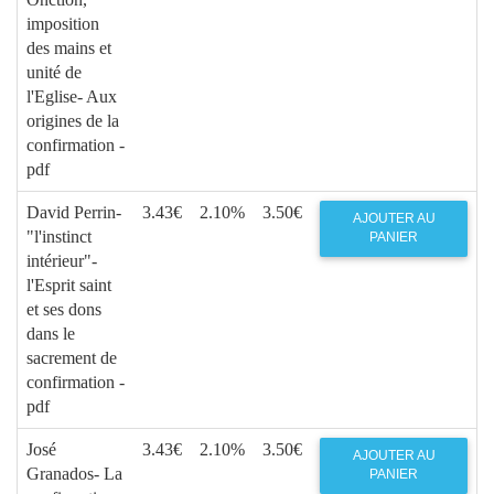
imposition
des mains et
unité de
l'Eglise- Aux
origines de la
confirmation -
pdf
David Perrin-
3.43€
2.10%
3.50€
AJOUTER AU
"l'instinct
PANIER
intérieur"-
l'Esprit saint
et ses dons
dans le
sacrement de
confirmation -
pdf
José
3.43€
2.10%
3.50€
AJOUTER AU
Granados- La
PANIER