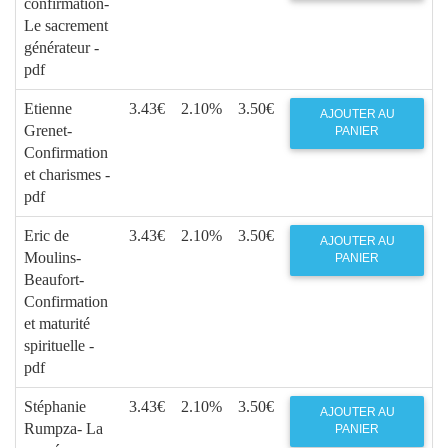
confirmation-
Le sacrement
générateur -
pdf
Etienne
3.43€
2.10%
3.50€
AJOUTER AU
Grenet-
PANIER
Confirmation
et charismes -
pdf
Eric de
3.43€
2.10%
3.50€
AJOUTER AU
Moulins-
PANIER
Beaufort-
Confirmation
et maturité
spirituelle -
pdf
Stéphanie
3.43€
2.10%
3.50€
AJOUTER AU
Rumpza- La
PANIER