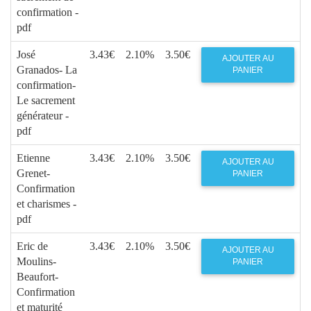
confirmation -
pdf
José
3.43€
2.10%
3.50€
AJOUTER AU
Granados- La
PANIER
confirmation-
Le sacrement
générateur -
pdf
Etienne
3.43€
2.10%
3.50€
AJOUTER AU
Grenet-
PANIER
Confirmation
et charismes -
pdf
Eric de
3.43€
2.10%
3.50€
AJOUTER AU
Moulins-
PANIER
Beaufort-
Confirmation
et maturité