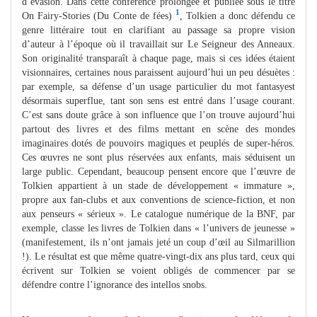
d’évasion. Dans cette conférence prolongée et publiée sous le titre
1
On Fairy-Stories (Du Conte de fées)
, Tolkien a donc défendu ce
genre littéraire tout en clarifiant au passage sa propre vision
d’auteur à l’époque où il travaillait sur Le Seigneur des Anneaux.
Son originalité transparaît à chaque page, mais si ces idées étaient
visionnaires, certaines nous paraissent aujourd’hui un peu désuètes :
par exemple, sa défense d’un usage particulier du mot fantasyest
désormais superflue, tant son sens est entré dans l’usage courant.
C’est sans doute grâce à son influence que l’on trouve aujourd’hui
partout des livres et des films mettant en scène des mondes
imaginaires dotés de pouvoirs magiques et peuplés de super-héros.
Ces œuvres ne sont plus réservées aux enfants, mais séduisent un
large public. Cependant, beaucoup pensent encore que l’œuvre de
Tolkien appartient à un stade de développement « immature »,
propre aux fan-clubs et aux conventions de science-fiction, et non
aux penseurs « sérieux ». Le catalogue numérique de la BNF, par
exemple, classe les livres de Tolkien dans « l’univers de jeunesse »
(manifestement, ils n’ont jamais jeté un coup d’œil au Silmarillion
!). Le résultat est que même quatre-vingt-dix ans plus tard, ceux qui
écrivent sur Tolkien se voient obligés de commencer par se
défendre contre l’ignorance des intellos snobs.