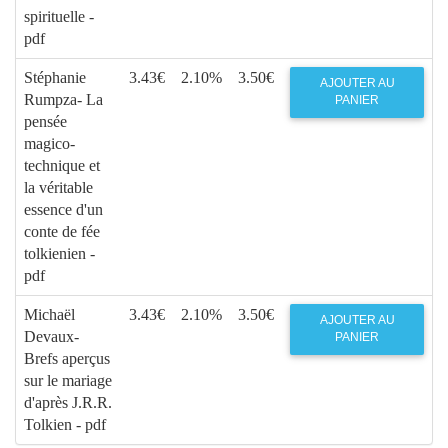
spirituelle -
pdf
Stéphanie
3.43€
2.10%
3.50€
AJOUTER AU
Rumpza- La
PANIER
pensée
magico-
technique et
la véritable
essence d'un
conte de fée
tolkienien -
pdf
Michaël
3.43€
2.10%
3.50€
AJOUTER AU
Devaux-
PANIER
Brefs aperçus
sur le mariage
d'après J.R.R.
Tolkien - pdf