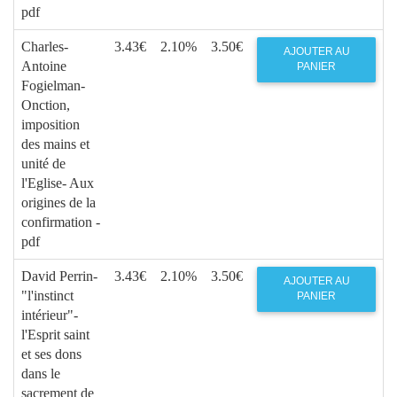
pdf
Charles-
3.43€
2.10%
3.50€
AJOUTER AU
Antoine
PANIER
Fogielman-
Onction,
imposition
des mains et
unité de
l'Eglise- Aux
origines de la
confirmation -
pdf
David Perrin-
3.43€
2.10%
3.50€
AJOUTER AU
"l'instinct
PANIER
intérieur"-
l'Esprit saint
et ses dons
dans le
sacrement de