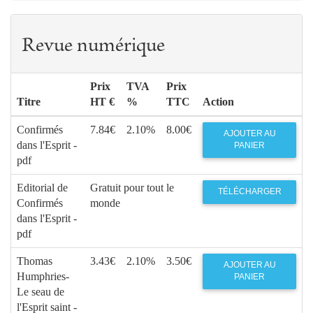
Revue numérique
Prix
TVA
Prix
Titre
HT €
%
TTC
Action
Confirmés
7.84€
2.10%
8.00€
AJOUTER AU
dans l'Esprit -
PANIER
pdf
Editorial de
Gratuit pour tout le
TÉLÉCHARGER
Confirmés
monde
dans l'Esprit -
pdf
Thomas
3.43€
2.10%
3.50€
AJOUTER AU
Humphries-
PANIER
Le seau de
l'Esprit saint -