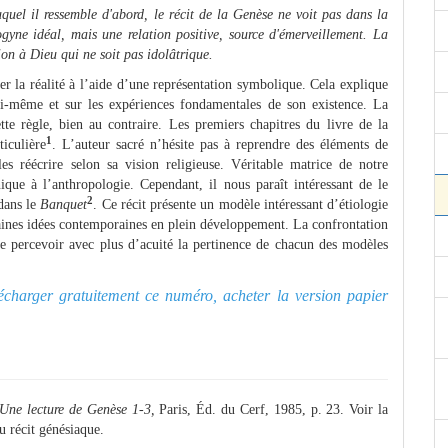
el il ressemble d'abord, le récit de la Genèse ne voit pas dans la
ogyne idéal, mais une relation positive, source d'émerveillement. La
tion à Dieu qui ne soit pas idolâtrique.
er la réalité à l’aide d’une représentation symbolique. Cela explique
ui-même et sur les expériences fondamentales de son existence. La
tte règle, bien au contraire. Les premiers chapitres du livre de la
1
iculière
. L’auteur sacré n’hésite pas à reprendre des éléments de
s réécrire selon sa vision religieuse. Véritable matrice de notre
ique à l’anthropologie. Cependant, il nous paraît intéressant de le
2
dans le
Banquet
. Ce récit présente un modèle intéressant d’étiologie
taines idées contemporaines en plein développement. La confrontation
 de percevoir avec plus d’acuité la pertinence de chacun des modèles
élécharger gratuitement ce numéro, acheter la version papier
Une lecture de Genèse 1-3,
Paris, Éd. du Cerf, 1985, p. 23. Voir la
u récit génésiaque.