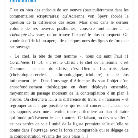
Introduction
C’est en bien des endroits de son oeuvre (particulièrement dans les
commentaires scripturaires) qu’Adrienne von Speyr aborde la
question de la différence des sexes. Mais c’est dans le dernier
volume de ses oeuvres posthumes, consacré tout entier à la
Théologie des sexes
, qu’on trouve l’exposé le plus conséquent. On
voudrait offrir ici un aperçu de quelques-unes des lignes de force de
cet ouvrage.
« Le chef, la tête de tout homme », nous dit saint Paul (1
Corinthiens
11, 3), « c’est le Christ ; le chef de la femme, c’est
l’homme ; le chef du Christ, c’est Dieu ». Les trois plans
(christologico-ecclésial, anthropologique, trinitaire) sont le plus
intimement liés. Dans l’ouvrage d’Adrienne ils sont l’objet d’un
approfondissement théologique en étant déployés ensemble,
moyennant un passage incessant de la contemplation d’un plan à
l’autre. On cherchera ici, à la différence du livre, à « ramasser » et
regrouper autant que possible ce qui est dit concernant chacun de
ces rapports, avec une attention toute particulière au plan trinitaire
qui fonde précisément les deux autres. Ce faisant, on devra veiller à
ne pas perdre de vue l’unité de la figure première telle qu’elle se
donne dans l’ouvrage, avec la force incomparable qui se dégage de
la compénétration vivante des trois plans.[...]