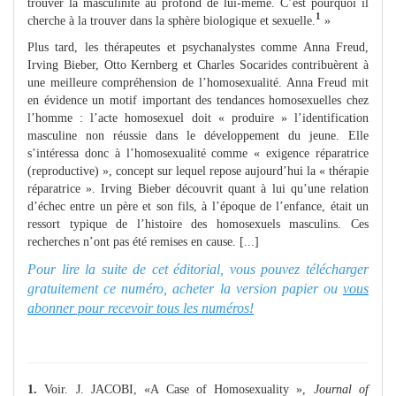
trouver la masculinité au profond de lui-même. C’est pourquoi il
1
cherche à la trouver dans la sphère biologique et sexuelle.
»
Plus tard, les thérapeutes et psychanalystes comme Anna Freud,
Irving Bieber, Otto Kernberg et Charles Socarides contribuèrent à
une meilleure compréhension de l’homosexualité. Anna Freud mit
en évidence un motif important des tendances homosexuelles chez
l’homme : l’acte homosexuel doit « produire » l’identification
masculine non réussie dans le développement du jeune. Elle
s’intéressa donc à l’homosexualité comme « exigence réparatrice
(reproductive) », concept sur lequel repose aujourd’hui la « thérapie
réparatrice ». Irving Bieber découvrit quant à lui qu’une relation
d’échec entre un père et son fils, à l’époque de l’enfance, était un
ressort typique de l’histoire des homosexuels masculins. Ces
recherches n’ont pas été remises en cause. [...]
Pour lire la suite de cet éditorial, vous pouvez télécharger
gratuitement ce numéro, acheter la version papier ou
vous
abonner pour recevoir tous les numéros!
1.
Voir. J. JACOBI, «A Case of Homosexuality »,
Journal of