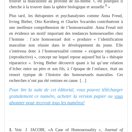
trouver la masculinité au profond de lui-même. C’est pourquoi il
1
cherche à la trouver dans la sphère biologique et sexuelle.
»
Plus tard, les thérapeutes et psychanalystes comme Anna Freud,
Irving Bieber, Otto Kernberg et Charles Socarides contribuèrent à
une meilleure compréhension de l’homosexualité. Anna Freud mit
en évidence un motif important des tendances homosexuelles chez
l’homme : l’acte homosexuel doit « produire » l’identification
masculine non réussie dans le développement du jeune. Elle
s’intéressa donc à l’homosexualité comme « exigence réparatrice
(reproductive) », concept sur lequel repose aujourd’hui la « thérapie
réparatrice ». Irving Bieber découvrit quant à lui qu’une relation
d’échec entre un père et son fils, à l’époque de l’enfance, était un
ressort typique de l’histoire des homosexuels masculins. Ces
recherches n’ont pas été remises en cause. [...]
Pour lire la suite de cet éditorial, vous pouvez télécharger
gratuitement ce numéro, acheter la version papier ou
vous
abonner pour recevoir tous les numéros!
1.
Voir. J. JACOBI, «A Case of Homosexuality »,
Journal of