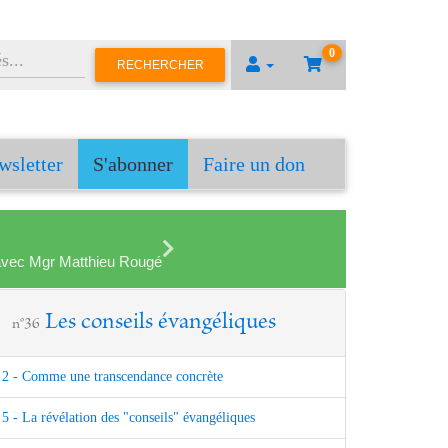
0
RECHERCHER
wsletter
S'abonner
Faire un don
en avec Mgr Matthieu Rougé
Les conseils évangéliques
n°36
2 - Comme une transcendance concrète
5 - La révélation des "conseils" évangéliques