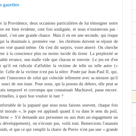
s gazettes
r la Providence, deux occasions particulières de lui témoigner notre
 est bien évidente, cent fois soulignée, et nous n'insisterons pas :
nnel, c'est une grande chance. Mais il en est une seconde, qui risque
 qui la dissimule à. première vue : les chrétiens doivent se réjouir de
 bien visé quand même. On s'est dit surpris, voire atterré. On cherche
ter à la conscience plus ou moins lucide du tireur. La perplexité se
nable errance, une malle vide que chacun se renvoie. Le jeu est d'en
 qu'il est ridicule d'affubler la victime de telle ou telle autre («
e. Celle de la victime n'est pas la nôtre. Posée par Jean-Paul II, qui,
oute l'innocence de celui qui coïncide tellement avec sa mission qu'il
 souci de son issue. Pour nous, qui la posons du dehors, elle peut se
erain temporel et corrompu que connaissait Machiavel, passe encore.
ituelles, à quoi bon vouloir le tuer ?
 confortable de la papauté que nous nous faisons souvent, chaque fois
rité morale », le pape est applaudi quand il va dans le sens du poil,
derne ». S'il demande aux personnes ou aux états un engagement un
au développement), on n'écoute pas, voilà tout. Remercions l'assassin
oids, et que ce qui remplit la chaire de Pierre n'est pas une « grande