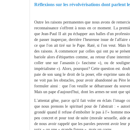
Réflexions sur les révolvérisations dont parlent le
Outre les raisons permanentes que nous avons de remercie
reconnaissance s'offrent à nous en ce moment. La première
que Jean-Paul II ait pu échapper aux balles d'un professio
de passer inaperçue, derrière l'heureuse issue de l'affaire
ce que l'on ait tiré sur le Pape. Raté, si l'on veut. Mais
des raisons. A commencer par celles qui ont pu se présen
bariole alors d'étiquettes comme, au retour d'une intermi
coller une sur l'assassin (« fascisme »), ou de souligner
impérialisme »). Alors, pourquoi? Cette question est. doubl
paie de son sang le droit de la poser, elle exprime sans d
ne voit pas les obstacles, pour avoir abandonné au Père le
formuler ainsi : que l'on veuille se débarrasser du souv
Mais un pape d'aujourd'hui, dont les armes ne sont que spir
L'attentat gêne, parce qu'il fait voler en éclats l'image
que nous prenons le spirituel pour de l'abstrait : « auto
grondé quand il refuse d'emboîter le pas à l'« homme mo
peu concret et pour tout de suite (morale sexuelle, aide 
de nous avoir rappelé que les paroles peuvent avoir leur p
voix » ou une « grande figure », mais un corps.