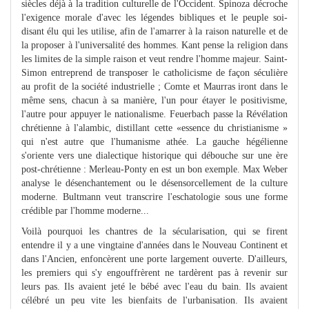
siècles déjà à la tradition culturelle de l'Occident. Spinoza décroche
l'exigence morale d'avec les légendes bibliques et le peuple soi-
disant élu qui les utilise, afin de l'amarrer à la raison naturelle et de
la proposer à l'universalité des hommes. Kant pense la religion dans
les limites de la simple raison et veut rendre l'homme majeur. Saint-
Simon entreprend de transposer le catholicisme de façon séculière
au profit de la société industrielle ; Comte et Maurras iront dans le
même sens, chacun à sa manière, l'un pour étayer le positivisme,
l'autre pour appuyer le nationalisme. Feuerbach passe la Révélation
chrétienne à l'alambic, distillant cette «essence du christianisme »
qui n'est autre que l'humanisme athée. La gauche hégélienne
s'oriente vers une dialectique historique qui débouche sur une ère
post-chrétienne : Merleau-Ponty en est un bon exemple. Max Weber
analyse le désenchantement ou le désensorcellement de la culture
moderne. Bultmann veut transcrire l'eschatologie sous une forme
crédible par l'homme moderne...
Voilà pourquoi les chantres de la sécularisation, qui se firent
entendre il y a une vingtaine d'années dans le Nouveau Continent et
dans l'Ancien, enfoncèrent une porte largement ouverte. D'ailleurs,
les premiers qui s'y engouffrèrent ne tardèrent pas à revenir sur
leurs pas. Ils avaient jeté le bébé avec l'eau du bain. Ils avaient
célébré un peu vite les bienfaits de l'urbanisation. Ils avaient