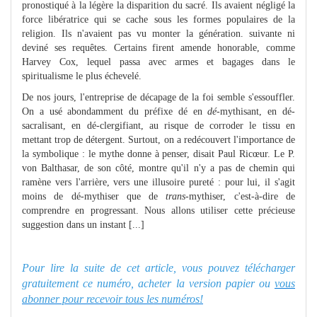
pronostiqué à la légère la disparition du sacré. Ils avaient négligé la
force libératrice qui se cache sous les formes populaires de la
religion. Ils n'avaient pas vu monter la génération. suivante ni
deviné ses requêtes. Certains firent amende honorable, comme
Harvey Cox, lequel passa avec armes et bagages dans le
spiritualisme le plus échevelé.
De nos jours, l'entreprise de décapage de la foi semble s'essouffler.
On a usé abondamment du préfixe dé en
dé
-mythisant, en dé-
sacralisant, en dé-clergifiant, au risque de corroder le tissu en
mettant trop de détergent. Surtout, on a redécouvert l'importance de
la symbolique : le mythe donne à penser, disait Paul Ricœur. Le P.
von Balthasar, de son côté, montre qu'il n'y a pas de chemin qui
ramène vers l'arrière, vers une illusoire pureté : pour lui, il s'agit
moins de dé-mythiser que de
trans
-mythiser, c'est-à-dire de
comprendre en progressant. Nous allons utiliser cette précieuse
suggestion dans un instant [...]
Pour lire la suite de cet article, vous pouvez télécharger
gratuitement ce numéro, acheter la version papier ou
vous
abonner pour recevoir tous les numéros!