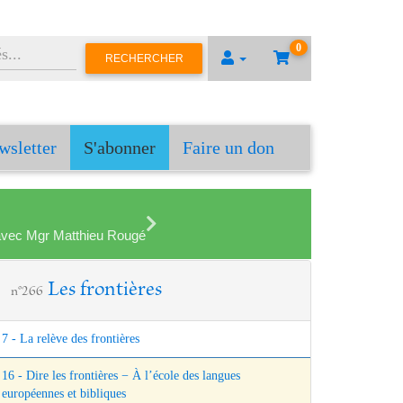
0
RECHERCHER
wsletter
S'abonner
Faire un don
en avec Mgr Matthieu Rougé
Les frontières
n°266
7 - La relève des frontières
16 - Dire les frontières − À l’école des langues
européennes et bibliques