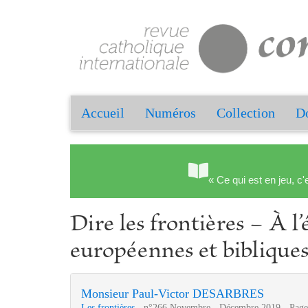
Accueil
Numéros
Collection
Do
« Ce qui est en jeu, c'
Dire les frontières − À l
européennes et biblique
Monsieur Paul‑Victor DESARBRES
Les frontières
- n°266 Novembre - Décembre 2019 - Page