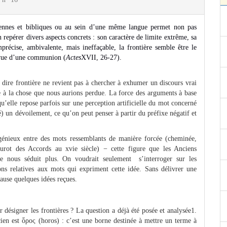
péennes et bibliques ou au sein d’une même langue permet non pas
n repérer divers aspects concrets : son caractère de limite extrême, sa
Imprécise, ambivalente, mais ineffaçable, la frontière semble être le
en vue d’une communion (
Actes
XVII, 26-27).
e dire frontière ne revient pas à chercher à exhumer un discours vrai
te à la chose que nous aurions perdue. La force des arguments à base
u’elle repose parfois sur une perception artificielle du mot concerné
é) un dévoilement, ce qu’on peut penser à partir du préfixe négatif et
génieux entre des mots ressemblants de manière forcée (cheminée,
urot des Accords au xvie siècle) − cette figure que les Anciens
e nous séduit plus. On voudrait seulement s’interroger sur les
tions relatives aux mots qui expriment cette idée. Sans délivrer une
cause quelques idées reçues.
r désigner les frontières ? La question a déjà été posée et analysée1.
cien est ὅρος (horos) : c’est une borne destinée à mettre un terme à