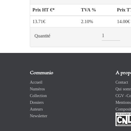
Prix HT €*
TVA %
Prix 
13.71€
2.10%
14.00€
Quantité
Communio
A prop
Accueil
Contact
Numéros
Qui somm
Collection
CGV -Con
Dossiers
Mentions 
Auteurs
Composit
Newsletter