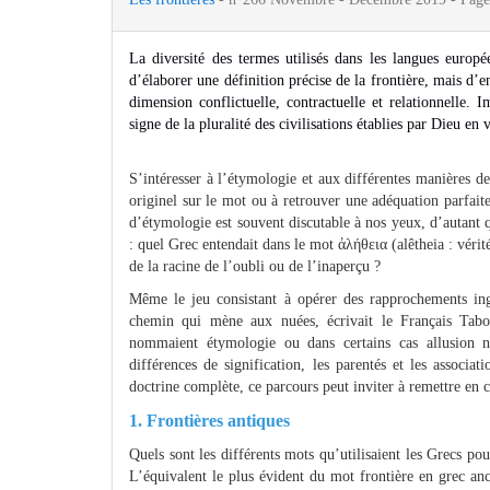
La diversité des termes utilisés dans les langues euro
d’élaborer une définition précise de la frontière, mais d’e
dimension conflictuelle, contractuelle et relationnelle. 
signe de la pluralité des civilisations établies par Dieu 
S’intéresser à l’étymologie et aux différentes manières d
originel sur le mot ou à retrouver une adéquation parfai
d’étymologie est souvent discutable à nos yeux, d’autant q
: quel Grec entendait dans le mot ἀλήθεια (alêtheia : vérit
de la racine de l’oubli ou de l’inaperçu ?
Même le jeu consistant à opérer des rapprochements in
chemin qui mène aux nuées, écrivait le Français Tabo
nommaient étymologie ou dans certains cas allusion n
différences de signification, les parentés et les associa
doctrine complète, ce parcours peut inviter à remettre en 
1. Frontières antiques
Quels sont les différents mots qu’utilisaient les Grecs pou
L’équivalent le plus évident du mot frontière en grec an