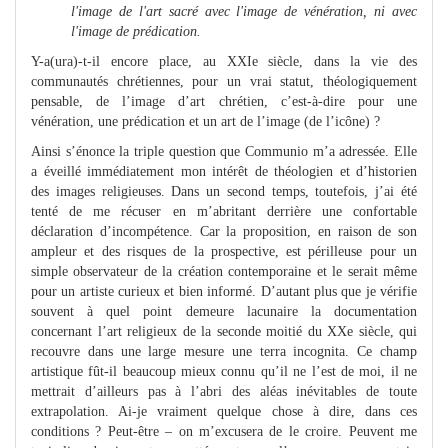
l'image de l'art sacré avec l'image de vénération, ni avec
l'image de prédication.
Y-a(ura)-t-il encore place, au XXIe siècle, dans la vie des
communautés chrétiennes, pour un vrai statut, théologiquement
pensable, de l’image d’art chrétien, c’est-à-dire pour une
vénération, une prédication et un art de l’image (de l’icône) ?
Ainsi s’énonce la triple question que Communio m’a adressée. Elle
a éveillé immédiatement mon intérêt de théologien et d’historien
des images religieuses. Dans un second temps, toutefois, j’ai été
tenté de me récuser en m’abritant derrière une confortable
déclaration d’incompétence. Car la proposition, en raison de son
ampleur et des risques de la prospective, est périlleuse pour un
simple observateur de la création contemporaine et le serait même
pour un artiste curieux et bien informé. D’autant plus que je vérifie
souvent à quel point demeure lacunaire la documentation
concernant l’art religieux de la seconde moitié du XXe siècle, qui
recouvre dans une large mesure une terra incognita. Ce champ
artistique fût-il beaucoup mieux connu qu’il ne l’est de moi, il ne
mettrait d’ailleurs pas à l’abri des aléas inévitables de toute
extrapolation. Ai-je vraiment quelque chose à dire, dans ces
conditions ? Peut-être – on m’excusera de le croire. Peuvent me