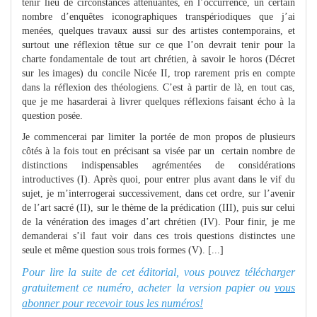
tenir lieu de circonstances atténuantes, en l’occurrence, un certain
nombre d’enquêtes iconographiques transpériodiques que j’ai
menées, quelques travaux aussi sur des artistes contemporains, et
surtout une réflexion têtue sur ce que l’on devrait tenir pour la
charte fondamentale de tout art chrétien, à savoir le horos (Décret
sur les images) du concile Nicée II, trop rarement pris en compte
dans la réflexion des théologiens. C’est à partir de là, en tout cas,
que je me hasarderai à livrer quelques réflexions faisant écho à la
question posée.
Je commencerai par limiter la portée de mon propos de plusieurs
côtés à la fois tout en précisant sa visée par un certain nombre de
distinctions indispensables agrémentées de considérations
introductives (I). Après quoi, pour entrer plus avant dans le vif du
sujet, je m’interrogerai successivement, dans cet ordre, sur l’avenir
de l’art sacré (II), sur le thème de la prédication (III), puis sur celui
de la vénération des images d’art chrétien (IV). Pour finir, je me
demanderai s’il faut voir dans ces trois questions distinctes une
seule et même question sous trois formes (V). [...]
Pour lire la suite de cet éditorial, vous pouvez télécharger
gratuitement ce numéro, acheter la version papier ou
vous
abonner pour recevoir tous les numéros!